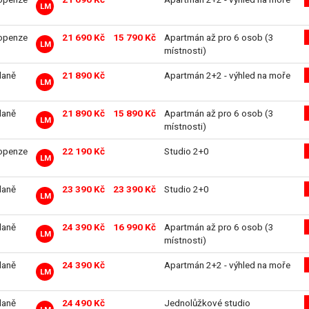
LM
openze
21 690 Kč
15 790 Kč
Apartmán až pro 6 osob (3
LM
místnosti)
daně
21 890 Kč
Apartmán 2+2 - výhled na moře
LM
daně
21 890 Kč
15 890 Kč
Apartmán až pro 6 osob (3
LM
místnosti)
openze
22 190 Kč
Studio 2+0
LM
daně
23 390 Kč
23 390 Kč
Studio 2+0
LM
daně
24 390 Kč
16 990 Kč
Apartmán až pro 6 osob (3
LM
místnosti)
daně
24 390 Kč
Apartmán 2+2 - výhled na moře
LM
daně
24 490 Kč
Jednolůžkové studio