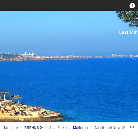
Last Mi
Kde jste
BRENNA ®
Španělsko
Mallorca
Aparthotel Novo Mar ***