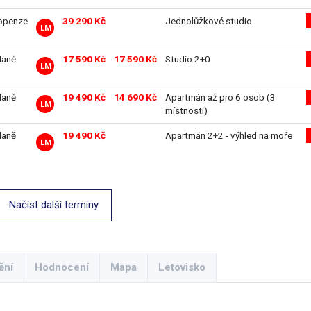
openze
39 290 Kč
Jednolůžkové studio
LM
daně
17 590 Kč
17 590 Kč
Studio 2+0
LM
daně
19 490 Kč
14 690 Kč
Apartmán až pro 6 osob (3
LM
místnosti)
daně
19 490 Kč
Apartmán 2+2 - výhled na moře
LM
Načíst další termíny
ění
Hodnocení
Mapa
Letovisko