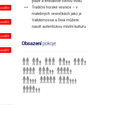
pláže a křišťálově čistou vodu.
Tradiční horské vesnice – v
ověřit
malebných vesničkách jako je
Valldemossa a Deià můžete
ověřit
nasát autentickou místní kulturu.
ověřit
Obsazení
pokoje
ověřit