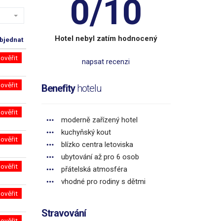
0/10
Hotel nebyl zatím hodnocený
bjednat
ověřit
napsat recenzi
ověřit
Benefity
hotelu
ověřit
moderně zařízený hotel
kuchyňský kout
ověřit
blízko centra letoviska
ubytování až pro 6 osob
ověřit
přátelská atmosféra
vhodné pro rodiny s dětmi
ověřit
Stravování
ověřit