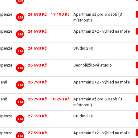
LM
openze
24 690 Kč
17 190 Kč
Apartmán až pro 6 osob (3
LM
místnosti)
openze
24 690 Kč
Apartmán 2+2 - výhled na moře
LM
openze
24 690 Kč
Studio 2+0
LM
openze
26 690 Kč
Jednolůžkové studio
LM
daně
26 790 Kč
Apartmán 2+2 - výhled na moře
LM
daně
26 790 Kč
18 290 Kč
Apartmán až pro 6 osob (3
LM
místnosti)
openze
27 190 Kč
Studio 2+0
LM
openze
27 590 Kč
Apartmán 2+2 - výhled na moře
LM