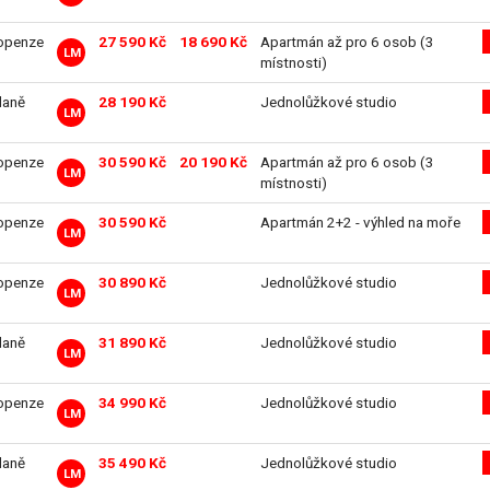
openze
27 590 Kč
18 690 Kč
Apartmán až pro 6 osob (3
LM
místnosti)
daně
28 190 Kč
Jednolůžkové studio
LM
openze
30 590 Kč
20 190 Kč
Apartmán až pro 6 osob (3
LM
místnosti)
openze
30 590 Kč
Apartmán 2+2 - výhled na moře
LM
openze
30 890 Kč
Jednolůžkové studio
LM
daně
31 890 Kč
Jednolůžkové studio
LM
openze
34 990 Kč
Jednolůžkové studio
LM
daně
35 490 Kč
Jednolůžkové studio
LM