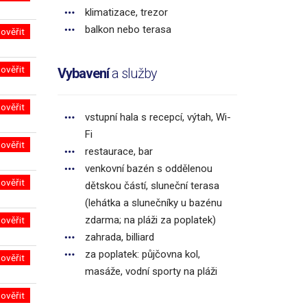
klimatizace, trezor
balkon nebo terasa
ověřit
ověřit
Vybavení
a služby
ověřit
vstupní hala s recepcí, výtah, Wi-
Fi
ověřit
restaurace, bar
venkovní bazén s oddělenou
ověřit
dětskou částí, sluneční terasa
(lehátka a slunečníky u bazénu
zdarma; na pláži za poplatek)
ověřit
zahrada, billiard
za poplatek: půjčovna kol,
ověřit
masáže, vodní sporty na pláži
ověřit