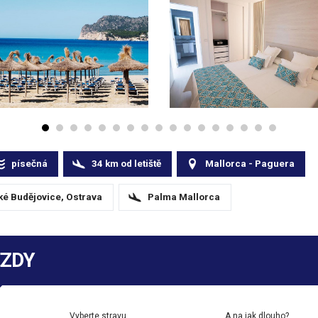
písečná
34
km
od letiště
Mallorca - Paguera
ké Budějovice, Ostrava
Palma Mallorca
EZDY
Vyberte stravu
A na jak dlouho?