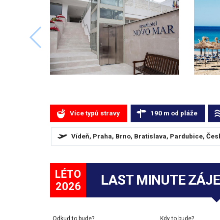
Více typů stravy
190
m
od pláže
Vídeň, Praha, Brno, Bratislava, Pardubice, Čes
LÉTO
LAST MINUTE ZÁJ
2026
Odkud to bude?
Kdy to bude?