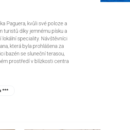
a Paguera, kvůli své poloze a
m turistů díky jemnému písku a
lokální speciality. Návštěvníci
tana, která byla prohlášena za
zici bazén se sluneční terasou,
ném prostředí v blízkosti centra
a ***