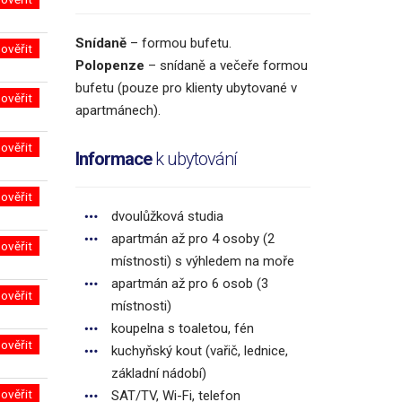
Snídaně
– formou bufetu.
ověřit
Polopenze
– snídaně a večeře formou
bufetu (pouze pro klienty ubytované v
ověřit
apartmánech).
ověřit
Informace
k ubytování
ověřit
dvoulůžková studia
apartmán až pro 4 osoby (2
ověřit
místnosti) s výhledem na moře
apartmán až pro 6 osob (3
ověřit
místnosti)
koupelna s toaletou, fén
ověřit
kuchyňský kout (vařič, lednice,
základní nádobí)
ověřit
SAT/TV, Wi-Fi, telefon