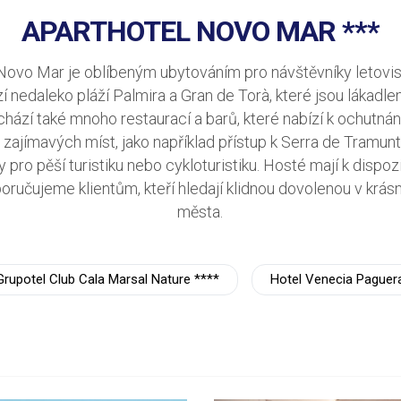
APARTHOTEL NOVO MAR ***
Novo Mar je oblíbeným ubytováním pro návštěvníky letovisk
í nedaleko pláží Palmira a Gran de Torà, které jsou lákadle
hází také mnoho restaurací a barů, které nabízí k ochutnání 
u zajímavých míst, jako například přístup k Serra de Tramun
y pro pěší turistiku nebo cykloturistiku. Hosté mají k dispo
oručujeme klientům, kteří hledají klidnou dovolenou v krás
města.
Grupotel Club Cala Marsal Nature ****
Hotel Venecia Paguer