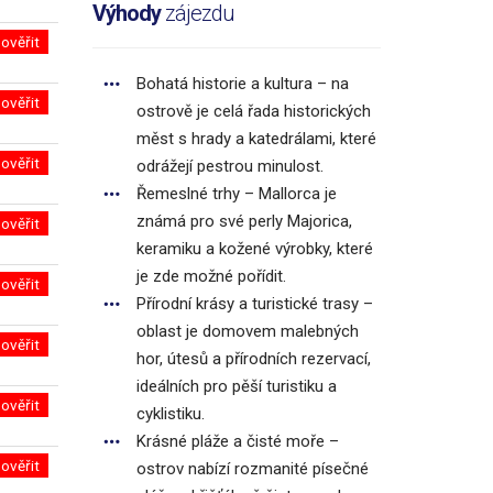
Výhody
zájezdu
ověřit
Bohatá historie a kultura – na
ověřit
ostrově je celá řada historických
měst s hrady a katedrálami, které
ověřit
odrážejí pestrou minulost.
Řemeslné trhy – Mallorca je
známá pro své perly Majorica,
ověřit
keramiku a kožené výrobky, které
je zde možné pořídit.
ověřit
Přírodní krásy a turistické trasy –
oblast je domovem malebných
ověřit
hor, útesů a přírodních rezervací,
ideálních pro pěší turistiku a
ověřit
cyklistiku.
Krásné pláže a čisté moře –
ověřit
ostrov nabízí rozmanité písečné