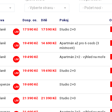
- Vyberte stravu -
- Počet nocí -
ava
Dosp. os.
Dítě
Pokoj
O
daně
17 590 Kč
17 590 Kč
Studio 2+0
LM
daně
19 490 Kč
14 690 Kč
Apartmán až pro 6 osob (3
LM
místnosti)
daně
19 490 Kč
Apartmán 2+2 - výhled na moře
LM
daně
19 490 Kč
19 490 Kč
Studio 2+0
LM
openze
19 690 Kč
Studio 2+0
LM
daně
21 390 Kč
21 390 Kč
Studio 2+0
LM
openze
21 690 Kč
Apartmán 2+2 - výhled na moře