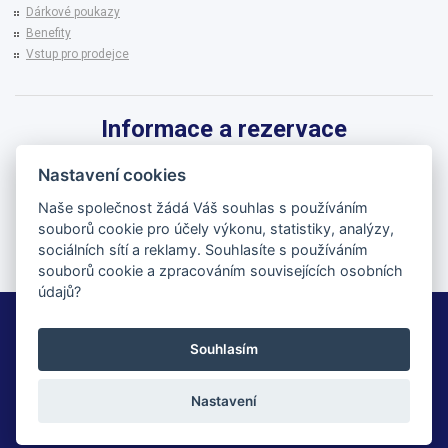
Dárkové poukazy
Benefity
Vstup pro prodejce
Informace a rezervace
Pro informace k zájezdům a rezervaci termínů využijte linku CK BRENNA.
Nastavení cookies
542 215 256
Naše společnost žádá Váš souhlas s používáním
souborů cookie pro účely výkonu, statistiky, analýzy,
brenna@brenna.cz
sociálních sítí a reklamy. Souhlasíte s používáním
souborů cookie a zpracováním souvisejících osobních
údajů?
BRENNA cestovní kancelář
Souhlasím
© 2026 | All Rights Reserved
Nastavení