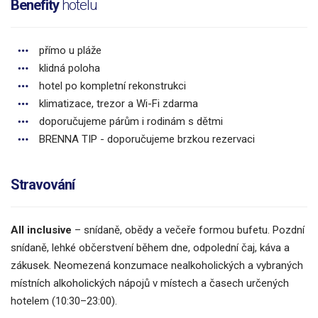
Benefity
hotelu
přímo u pláže
klidná poloha
hotel po kompletní rekonstrukci
klimatizace, trezor a Wi-Fi zdarma
doporučujeme párům i rodinám s dětmi
BRENNA TIP - doporučujeme brzkou rezervaci
Stravování
All inclusive
– snídaně, obědy a večeře formou bufetu. Pozdní
snídaně, lehké občerstvení během dne, odpolední čaj, káva a
zákusek. Neomezená konzumace nealkoholických a vybraných
místních alkoholických nápojů v místech a časech určených
hotelem (10:30–23:00).