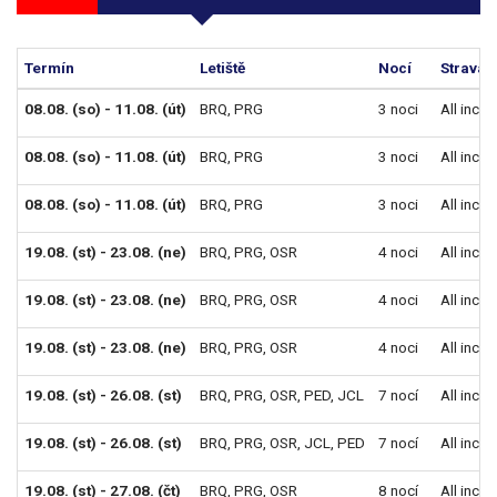
Termín
Letiště
Nocí
Strava
08.08. (so) - 11.08. (út)
BRQ
,
PRG
3 noci
All inclu
08.08. (so) - 11.08. (út)
BRQ
,
PRG
3 noci
All inclu
08.08. (so) - 11.08. (út)
BRQ
,
PRG
3 noci
All inclu
19.08. (st) - 23.08. (ne)
BRQ
,
PRG
,
OSR
4 noci
All inclu
19.08. (st) - 23.08. (ne)
BRQ
,
PRG
,
OSR
4 noci
All inclu
19.08. (st) - 23.08. (ne)
BRQ
,
PRG
,
OSR
4 noci
All inclu
19.08. (st) - 26.08. (st)
BRQ
,
PRG
,
OSR
,
PED
,
JCL
7 nocí
All inclu
19.08. (st) - 26.08. (st)
BRQ
,
PRG
,
OSR
,
JCL
,
PED
7 nocí
All inclu
19.08. (st) - 27.08. (čt)
BRQ
,
PRG
,
OSR
8 nocí
All inclu