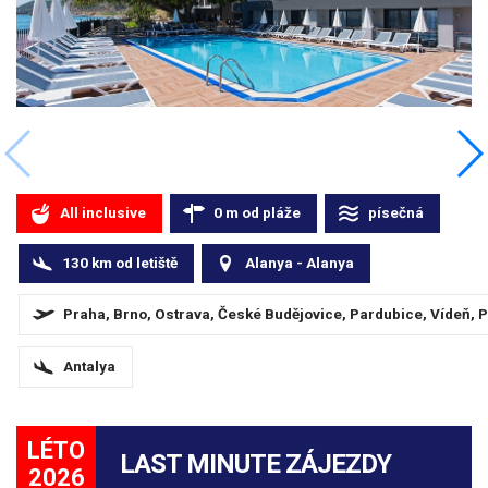
All inclusive
0
m
od pláže
písečná
130
km
od letiště
Alanya - Alanya
Praha, Brno, Ostrava, České Budějovice, Pardubice, Vídeň, P
Antalya
LÉTO
LAST MINUTE ZÁJEZDY
2026