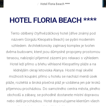
Hotel Floria Beach ****
HOTEL FLORIA BEACH ****
Tento oblíbený čtyřhvězdičkový hotel (dříve známý pod
názvem Görgülü Kleopatra Beach) se pyšní moderním
vzhledem. Architektonicky zajímavý komplex je tvořen
dvěma budovami, které jsou důmyslně propojeny prostornou
terasou, nabízející příjemné zázemí pro relaxaci s výhledem.
Hotel leží přímo u břehu věhlasné Kleopatřiny pláže a na
klidnějším okraji letoviska Alanya. Hosté mají skvělé
možnosti koupání; přímo u hotelu se nachází menší úsek
pláže, rozlehlá a široká písečná pláž je vzdálena jen pár kroků
příjemnou procházkou. Do samotného centra města, plného
obchodů a zábavy, se pohodlně dostanete místní dopravou
nebo delší procházkou. Hotel doporučujeme klientům všech