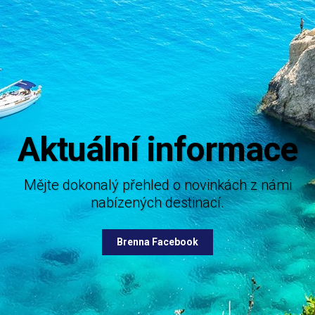
Aktuální informace
Mějte dokonalý přehled o novinkách z námi
nabízených destinací.
 vaši inspiraci, kam se vydat
ovolenou.
Brenna Facebook
Brenna Instagram