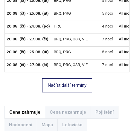
20.08. (čt) - 25.08. (út)
BRQ
,
PRG
5 nocí
All inclu
20.08. (čt) - 25.08. (út)
BRQ
,
PRG
5 nocí
All inclu
20.08. (čt) - 24.08. (po)
PRG
4 noci
All inclu
20.08. (čt) - 27.08. (čt)
BRQ
,
PRG
,
OSR
,
VIE
7 nocí
All inclu
20.08. (čt) - 25.08. (út)
BRQ
,
PRG
5 nocí
All inclu
20.08. (čt) - 27.08. (čt)
BRQ
,
PRG
,
OSR
,
VIE
7 nocí
All inclu
Načíst další termíny
Cena zahrnuje
Cena nezahrnuje
Pojištění
Hodnocení
Mapa
Letovisko