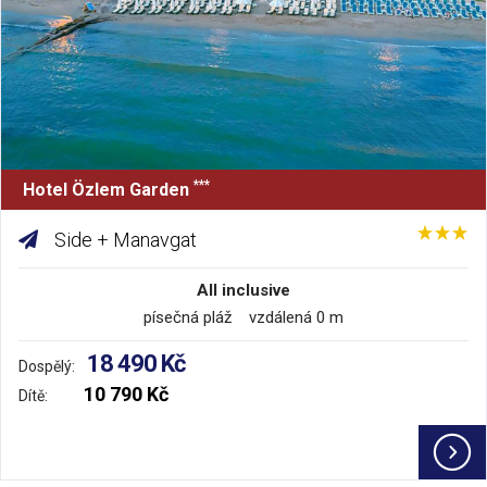
***
Hotel Özlem Garden
Side + Manavgat
All inclusive
písečná pláž vzdálená 0 m
18 490 Kč
Dospělý:
10 790 Kč
Dítě: