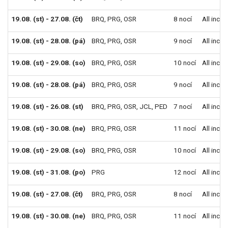
19.08. (st) - 27.08. (čt)
BRQ
,
PRG
,
OSR
8 nocí
All inclu
19.08. (st) - 28.08. (pá)
BRQ
,
PRG
,
OSR
9 nocí
All inclu
19.08. (st) - 29.08. (so)
BRQ
,
PRG
,
OSR
10 nocí
All inclu
19.08. (st) - 28.08. (pá)
BRQ
,
PRG
,
OSR
9 nocí
All inclu
19.08. (st) - 26.08. (st)
BRQ
,
PRG
,
OSR
,
JCL
,
PED
7 nocí
All inclu
19.08. (st) - 30.08. (ne)
BRQ
,
PRG
,
OSR
11 nocí
All inclu
19.08. (st) - 29.08. (so)
BRQ
,
PRG
,
OSR
10 nocí
All inclu
19.08. (st) - 31.08. (po)
PRG
12 nocí
All inclu
19.08. (st) - 27.08. (čt)
BRQ
,
PRG
,
OSR
8 nocí
All inclu
19.08. (st) - 30.08. (ne)
BRQ
,
PRG
,
OSR
11 nocí
All inclu