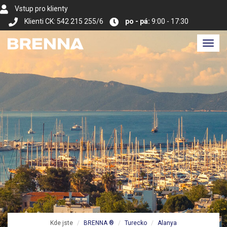
Vstup pro klienty
Klienti CK: 542 215 255/6
po - pá:
9:00 - 17:30
Toggl
navig
Kde jste
BRENNA ®
Turecko
Alanya