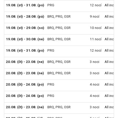
19.08. (st) - 31.08. (po)
PRG
12 nocí
All inclu
19.08. (st) - 28.08. (pá)
BRQ
,
PRG
,
OSR
9 nocí
All inclu
19.08. (st) - 29.08. (so)
BRQ
,
PRG
,
OSR
10 nocí
All inclu
19.08. (st) - 30.08. (ne)
BRQ
,
PRG
,
OSR
11 nocí
All inclu
19.08. (st) - 31.08. (po)
PRG
12 nocí
All inclu
20.08. (čt) - 23.08. (ne)
BRQ
,
PRG
,
OSR
3 noci
All inclu
20.08. (čt) - 23.08. (ne)
BRQ
,
PRG
,
OSR
3 noci
All inclu
20.08. (čt) - 24.08. (po)
PRG
4 noci
All inclu
20.08. (čt) - 24.08. (po)
PRG
4 noci
All inclu
20.08. (čt) - 23.08. (ne)
BRQ
,
PRG
,
OSR
3 noci
All inclu