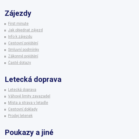
Zájezdy
First minute
Jak objednat zájezd
Info k zájezdu
Cestovní pojištění
Smluvní podmínky
Zákonné pojištění
Časté dotazy
Letecká doprava
Letecká doprava
Váhové limity zavazadel
Místa a strava v letadle
Cestovní doklady
Prodej letenek
Poukazy a jiné