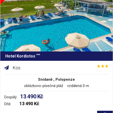
***
Hotel Kordistos
Kos
Snídaně , Polopenze
oblázkovo-písečná pláž vzdálená 0 m
13 490 Kč
Dospělý:
13 490 Kč
Dítě: