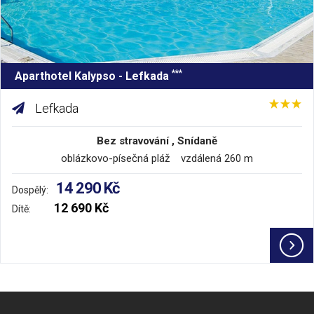
***
Aparthotel Kalypso - Lefkada
Lefkada
Bez stravování , Snídaně
oblázkovo-písečná pláž vzdálená 260 m
14 290 Kč
Dospělý:
12 690 Kč
Dítě: