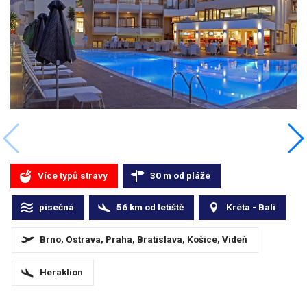
Více typů stravy
30
m
od pláže
písečná
56
km
od letiště
Kréta - Bali
Brno, Ostrava, Praha, Bratislava, Košice, Vídeň
Heraklion