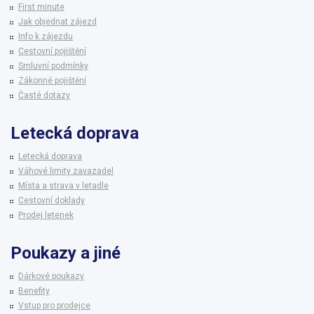
First minute
Jak objednat zájezd
Info k zájezdu
Cestovní pojištění
Smluvní podmínky
Zákonné pojištění
Časté dotazy
Letecká doprava
Letecká doprava
Váhové limity zavazadel
Místa a strava v letadle
Cestovní doklady
Prodej letenek
Poukazy a jiné
Dárkové poukazy
Benefity
Vstup pro prodejce