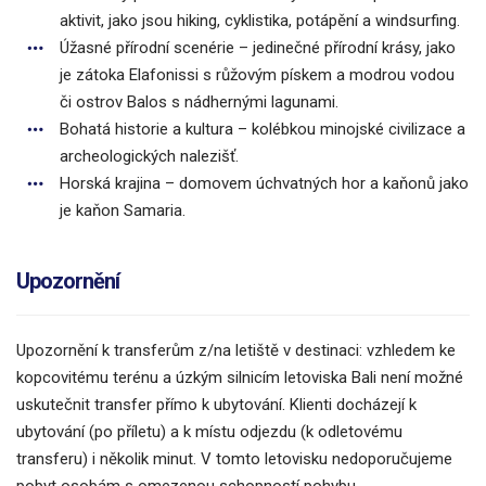
aktivit, jako jsou hiking, cyklistika, potápění a windsurfing.
Úžasné přírodní scenérie – jedinečné přírodní krásy, jako
je zátoka Elafonissi s růžovým pískem a modrou vodou
či ostrov Balos s nádhernými lagunami.
Bohatá historie a kultura – kolébkou minojské civilizace a
archeologických nalezišť.
Horská krajina – domovem úchvatných hor a kaňonů jako
je kaňon Samaria.
Upozornění
Upozornění k transferům z/na letiště v destinaci: vzhledem ke
kopcovitému terénu a úzkým silnicím letoviska Bali není možné
uskutečnit transfer přímo k ubytování. Klienti docházejí k
ubytování (po příletu) a k místu odjezdu (k odletovému
transferu) i několik minut. V tomto letovisku nedoporučujeme
pobyt osobám s omezenou schopností pohybu.