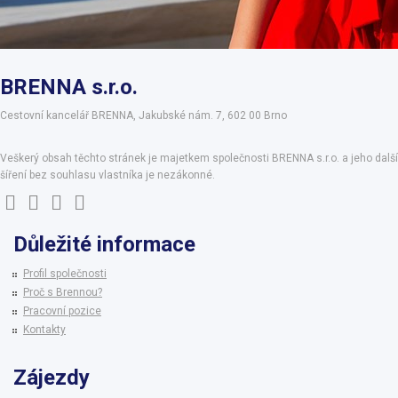
BRENNA s.r.o.
Cestovní kancelář BRENNA, Jakubské nám. 7, 602 00 Brno
Veškerý obsah těchto stránek je majetkem společnosti BRENNA s.r.o. a jeho další
šíření bez souhlasu vlastníka je nezákonné.
Důležité informace
Profil společnosti
Proč s Brennou?
Pracovní pozice
Kontakty
Zájezdy