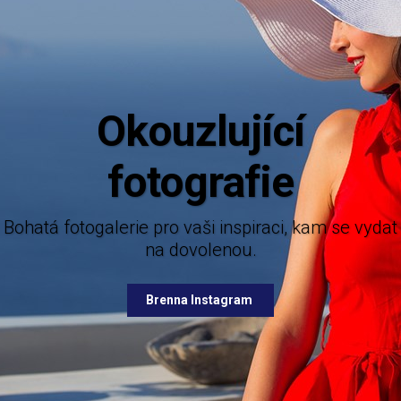
Aktuáln
Mějte dokonalý přehled o novinkách z
nabízených destinací.
lerie pro vaši inspiraci, kam se vydat
na dovolenou.
Brenna Facebook
Brenna Instagram