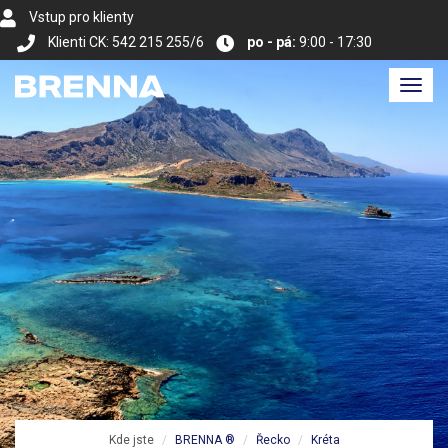
Vstup pro klienty
Klienti CK: 542 215 255/6
po - pá:
9:00 - 17:30
Toggl
navig
Kde jste
BRENNA ®
Řecko
Kréta