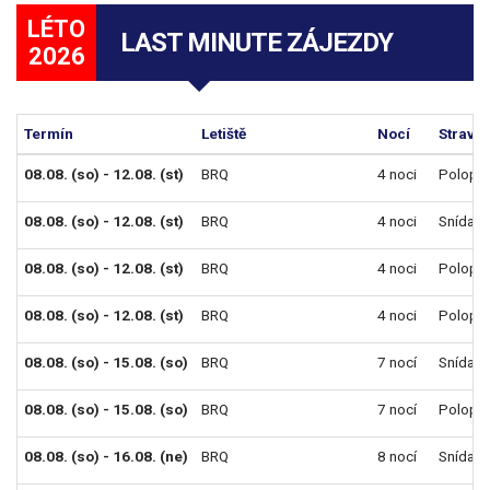
LÉTO
LAST MINUTE ZÁJEZDY
2026
Termín
Letiště
Nocí
Strava
08.08. (so) - 12.08. (st)
BRQ
4 noci
Polope
08.08. (so) - 12.08. (st)
BRQ
4 noci
Snídaně
08.08. (so) - 12.08. (st)
BRQ
4 noci
Polope
08.08. (so) - 12.08. (st)
BRQ
4 noci
Polope
08.08. (so) - 15.08. (so)
BRQ
7 nocí
Snídaně
08.08. (so) - 15.08. (so)
BRQ
7 nocí
Polope
08.08. (so) - 16.08. (ne)
BRQ
8 nocí
Snídaně