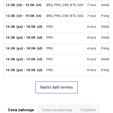
12.08. (st) - 19.08. (st)
BRQ
,
PRG
,
OSR
,
BTS
,
KSC
7 nocí
Snídaně
12.08. (st) - 19.08. (st)
BRQ
,
PRG
,
OSR
,
BTS
,
KSC
7 nocí
Polope
14.08. (pá) - 18.08. (út)
PRG
4 noci
Snídaně
14.08. (pá) - 18.08. (út)
PRG
4 noci
Snídaně
14.08. (pá) - 18.08. (út)
PRG
4 noci
Polope
14.08. (pá) - 19.08. (st)
PRG
5 nocí
Snídaně
14.08. (pá) - 18.08. (út)
PRG
4 noci
Polope
Načíst další termíny
Cena zahrnuje
Cena nezahrnuje
Pojištění