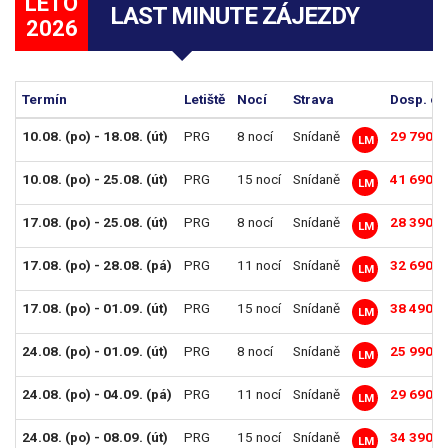
LÉTO
LAST MINUTE ZÁJEZDY
2026
Termín
Letiště
Nocí
Strava
Dosp. os
10.08. (po) - 18.08. (út)
PRG
8 nocí
Snídaně
29 790 K
LM
10.08. (po) - 25.08. (út)
PRG
15 nocí
Snídaně
41 690 K
LM
17.08. (po) - 25.08. (út)
PRG
8 nocí
Snídaně
28 390 K
LM
17.08. (po) - 28.08. (pá)
PRG
11 nocí
Snídaně
32 690 K
LM
17.08. (po) - 01.09. (út)
PRG
15 nocí
Snídaně
38 490 K
LM
24.08. (po) - 01.09. (út)
PRG
8 nocí
Snídaně
25 990 K
LM
24.08. (po) - 04.09. (pá)
PRG
11 nocí
Snídaně
29 690 K
LM
24.08. (po) - 08.09. (út)
PRG
15 nocí
Snídaně
34 390 K
LM