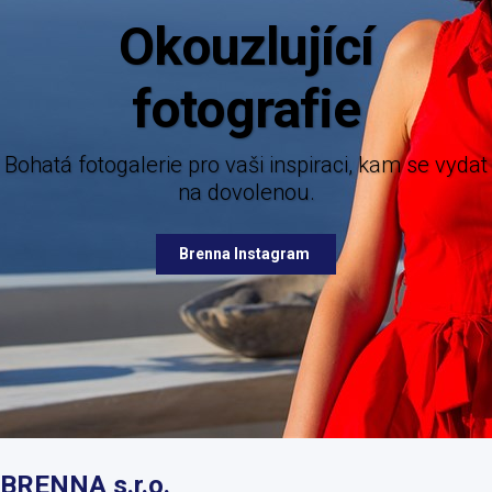
ující
rafie
Mějte dokonalý přehled o novin
nabízených destinací
fotogalerie pro vaši inspiraci, kam se vydat
na dovolenou.
Brenna Facebook
Brenna Instagram
BRENNA s.r.o.