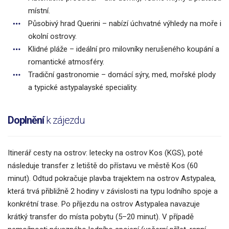
místní.
Působivý hrad Querini – nabízí úchvatné výhledy na moře i
okolní ostrovy.
Klidné pláže – ideální pro milovníky nerušeného koupání a
romantické atmosféry.
Tradiční gastronomie – domácí sýry, med, mořské plody
a typické astypalayské speciality.
Doplnění
k zájezdu
Itinerář cesty na ostrov: letecky na ostrov Kos (KGS), poté
následuje transfer z letiště do přístavu ve městě Kos (60
minut). Odtud pokračuje plavba trajektem na ostrov Astypalea,
která trvá přibližně 2 hodiny v závislosti na typu lodního spoje a
konkrétní trase. Po příjezdu na ostrov Astypalea navazuje
krátký transfer do místa pobytu (5–20 minut). V případě