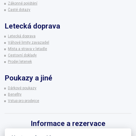
Zákonné pojištění
Časté dotazy
Letecká doprava
Letecká doprava
Váhové limity zavazadel
Místa a strava v letadle
Cestovní doklady
Prodej letenek
Poukazy a jiné
Dárkové poukazy
Benefity
Vstup pro prodejce
Informace a rezervace
Pro informace k zájezdům a rezervaci termínů využijte linku CK BRENNA.