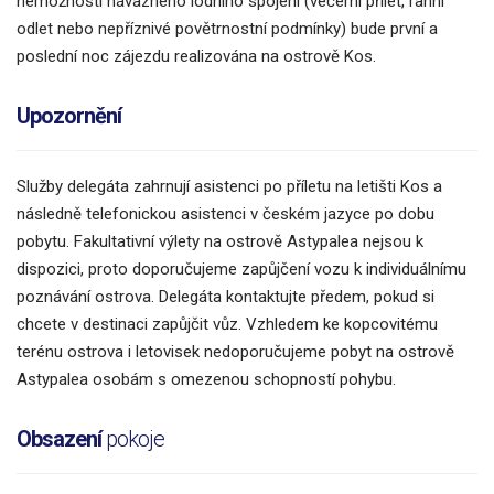
nemožnosti návazného lodního spojení (večerní přílet, ranní
odlet nebo nepříznivé povětrnostní podmínky) bude první a
poslední noc zájezdu realizována na ostrově Kos.
Upozornění
Služby delegáta zahrnují asistenci po příletu na letišti Kos a
následně telefonickou asistenci v českém jazyce po dobu
pobytu. Fakultativní výlety na ostrově Astypalea nejsou k
dispozici, proto doporučujeme zapůjčení vozu k individuálnímu
poznávání ostrova. Delegáta kontaktujte předem, pokud si
chcete v destinaci zapůjčit vůz. Vzhledem ke kopcovitému
terénu ostrova i letovisek nedoporučujeme pobyt na ostrově
Astypalea osobám s omezenou schopností pohybu.
Obsazení
pokoje