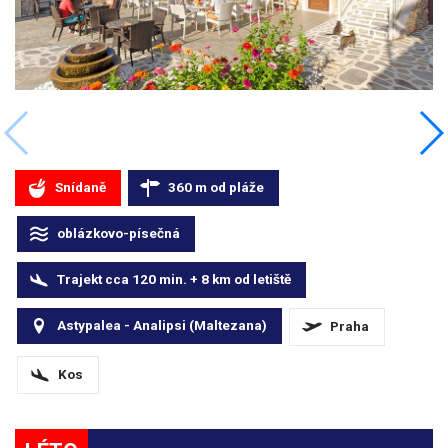
Snídaně
360
m
od pláže
oblázkovo-písečná
Trajekt cca 120 min. + 8
km
od letiště
Astypalea - Analipsi (Maltezana)
Praha
Kos