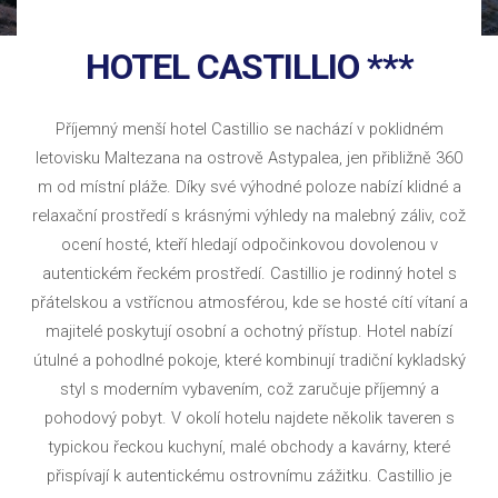
HOTEL CASTILLIO ***
Příjemný menší hotel Castillio se nachází v poklidném
letovisku Maltezana na ostrově Astypalea, jen přibližně 360
m od místní pláže. Díky své výhodné poloze nabízí klidné a
relaxační prostředí s krásnými výhledy na malebný záliv, což
ocení hosté, kteří hledají odpočinkovou dovolenou v
autentickém řeckém prostředí. Castillio je rodinný hotel s
přátelskou a vstřícnou atmosférou, kde se hosté cítí vítaní a
majitelé poskytují osobní a ochotný přístup. Hotel nabízí
útulné a pohodlné pokoje, které kombinují tradiční kykladský
styl s moderním vybavením, což zaručuje příjemný a
pohodový pobyt. V okolí hotelu najdete několik taveren s
typickou řeckou kuchyní, malé obchody a kavárny, které
přispívají k autentickému ostrovnímu zážitku. Castillio je