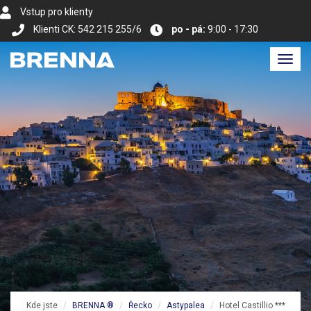
Vstup pro klienty
Klienti CK: 542 215 255/6
po - pá:
9:00 - 17:30
Toggl
navig
Kde jste
BRENNA ®
Řecko
Astypalea
Hotel Castillio ***