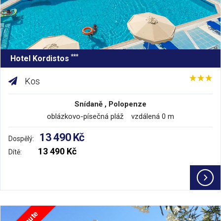
***
Hotel Kordistos
Kos
Snídaně , Polopenze
oblázkovo-písečná pláž vzdálená 0 m
13 490 Kč
Dospělý:
13 490 Kč
Dítě: