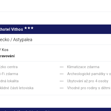
hotel Vithos
ecko / Astypalea
/ Kos
ravování
ízko centra
Klimatizace zdarma
-Fi zdarma
Archeologické památky v o
idná lokalita
Ubytování až pro 4 osoby
klidné části letoviska
Vhodné pro rodiny s dětmi