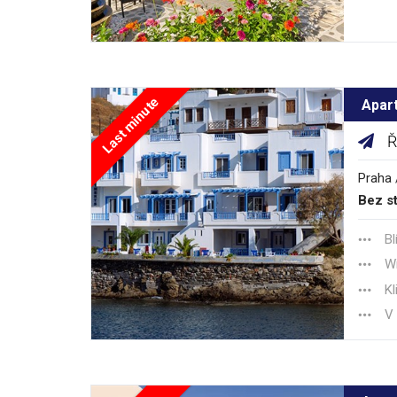
Last minute
Apart
Ř
Praha 
Bez st
Bl
Wi
Kl
V 