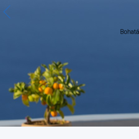
í fotografie
Bohatá fotogalerie pro vaši 
Mějte