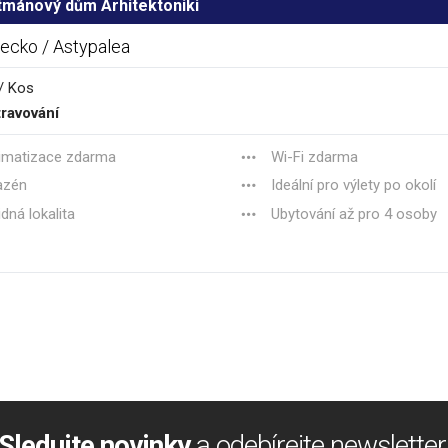
tmánový dům Arhitektoniki
ecko / Astypalea
/ Kos
ravování
imatizace zdarma
Wi-Fi zdarma
azén
Ideální pro výlety po okolí
idná lokalita
Ubytování až pro 4 osoby
Sledujte novinky
a odebírejte newsletter