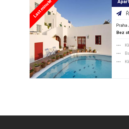
Last minute
Apar
Ř
Praha 
Bez st
Kl
B
Kl