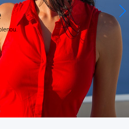
e
estinací.