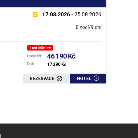
17.08.2026
- 25.08.2026
8 nocí/9 dní
Last Minute
46 190 Kč
Dospělý:
Dítě:
17 390 Kč
REZERVACE
HOTEL
!