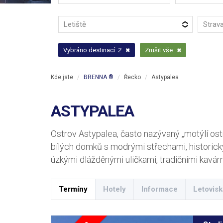
Letiště
Strav
Vybráno destinací:
2
Zrušit vše
Kde jste
BRENNA ®
Řecko
Astypalea
ASTYPALEA
Ostrov Astypalea, často nazývaný „motýlí os
bílých domků s modrými střechami, historick
úzkými dlážděnými uličkami, tradičními kavárn
Termíny
Hotely
Informace
Letovisk