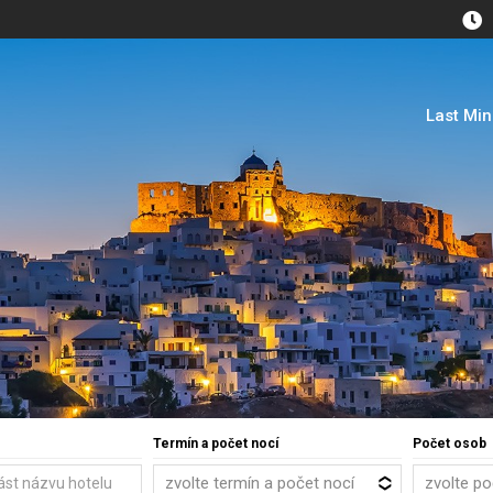
Last Mi
Termín a počet nocí
Počet osob
zvolte termín a počet nocí
zvolte p