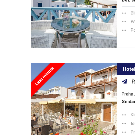
Bl
Wi
P
Last minute
Hotel
Ř
Praha 
Snída
Kl
Id
Pr