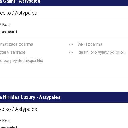
a Galini - Astypalea
ecko / Astypalea
/ Kos
ravování
imatizace zdarma
Wi-Fi zdarma
tel v zahradě
Ideální pro výlety po okolí
o páry vyhledávající klid
a Niriides Luxury - Astypalea
ecko / Astypalea
/ Kos
ravování