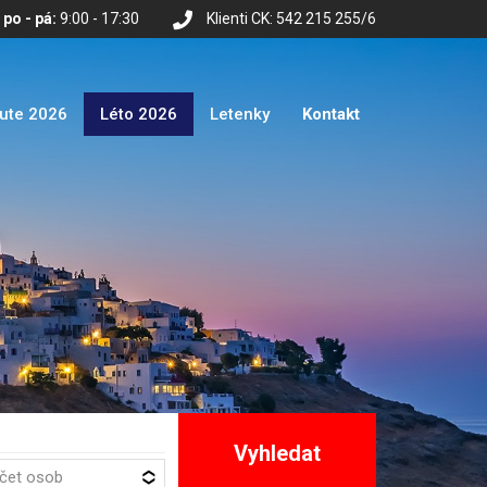
po - pá:
9:00 - 17:30
Klienti CK: 542 215 255/6
nute 2026
Léto 2026
Letenky
Kontakt
Vyhledat
očet osob