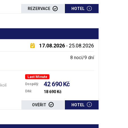
REZERVACE
HOTEL
17.08.2026
- 25.08.2026
8 nocí/9 dní
Last Minute
42 690 Kč
Dospělý:
kolí
Dítě:
18 690 Kč
OVĚŘIT
HOTEL