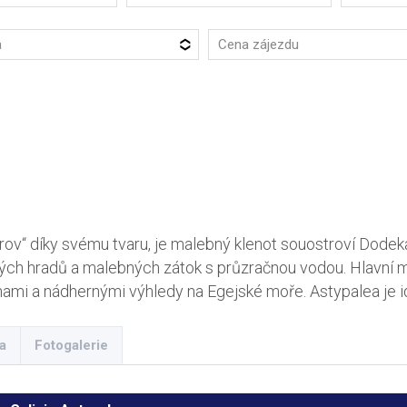
a
Cena zájezdu
trov“ díky svému tvaru, je malebný klenot souostroví Dode
ých hradů a malebných zátok s průzračnou vodou. Hlavní mě
ami a nádhernými výhledy na Egejské moře. Astypalea je ide
a
Fotogalerie