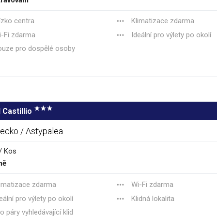
ízko centra
Klimatizace zdarma
-Fi zdarma
Ideální pro výlety po okolí
ouze pro dospělé osoby
 Castillio
ecko / Astypalea
/ Kos
ně
imatizace zdarma
Wi-Fi zdarma
eální pro výlety po okolí
Klidná lokalita
o páry vyhledávající klid