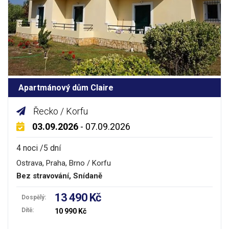
Apartmánový dům Claire
Řecko / Korfu
03.09.2026
- 07.09.2026
4 noci /5 dní
Ostrava, Praha, Brno / Korfu
Bez stravování, Snídaně
13 490 Kč
Dospělý:
Dítě:
10 990 Kč