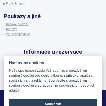
Prodej letenek
Poukazy a jiné
Dárkové poukazy
Benefity
Vstup pro prodejce
Informace a rezervace
Pro informace k zájezdům a rezervaci termínů využijte linku CK BRENNA.
Nastavení cookies
542 215 256
Naše společnost žádá Váš souhlas s používáním
souborů cookie pro účely výkonu, statistiky, analýzy,
brenna@brenna.cz
sociálních sítí a reklamy. Souhlasíte s používáním
souborů cookie a zpracováním souvisejících osobních
údajů?
BRENNA cestovní kancelář
Souhlasím