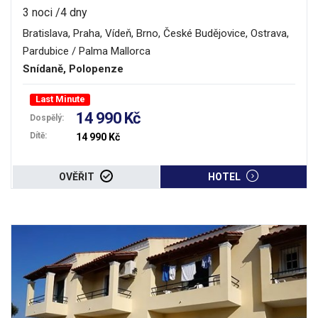
3 noci /4 dny
Bratislava, Praha, Vídeň, Brno, České Budějovice, Ostrava,
Pardubice / Palma Mallorca
Snídaně, Polopenze
Last Minute
14 990 Kč
Dospělý:
Dítě:
14 990 Kč
OVĚŘIT
HOTEL