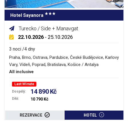
Hotel Sayanora
Turecko / Side + Manavgat
22.10.2026
- 25.10.2026
3 noci /4 dny
Praha, Brno, Ostrava, Pardubice, České Budějovice, Karlovy
Vary, Vídeň, Poprad, Bratislava, Košice / Antalya
All inclusive
Last Minute
14 890 Kč
Dospělý:
Dítě:
10 790 Kč
REZERVACE
HOTEL