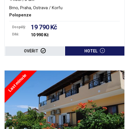
Brno, Praha, Ostrava / Korfu
Polopenze
19 790 Kč
Dospělý:
Dítě:
10 990 Kč
OVĚŘIT
HOTEL
Last minute