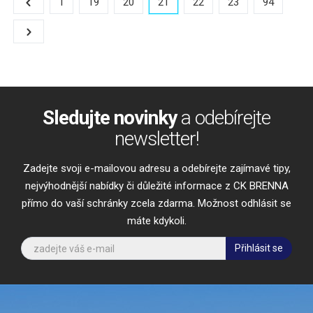
1
19
20
21
22
23
94
Sledujte novinky
a odebírejte
newsletter!
Zadejte svoji e-mailovou adresu a odebírejte zajímavé tipy,
nejvýhodnější nabídky či důležité informace z CK BRENNA
přímo do vaší schránky zcela zdarma. Možnost odhlásit se
máte kdykoli.
Přihlásit se