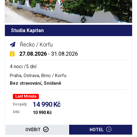
Studia Kapitan
Řecko / Korfu
27.08.2026
- 31.08.2026
4 noci /5 dní
Praha, Ostrava, Brno / Korfu
Bez stravování, Snídaně
Last Minute
14 990 Kč
Dospělý:
Dítě:
10 990 Kč
OVĚŘIT
HOTEL