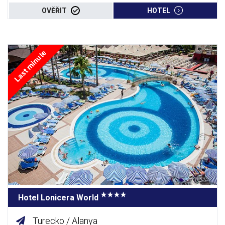
OVĚŘIT
HOTEL
Last minute
Hotel Lonicera World
Turecko / Alanya