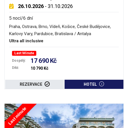
26.10.2026
- 31.10.2026
5 nocí/6 dní
Praha, Ostrava, Brno, Vídeň, Košice, České Budějovice,
Karlovy Vary, Pardubice, Bratislava / Antalya
Ultra all inclusive
Last Minute
17 690 Kč
Dospělý:
Dítě:
10 790 Kč
REZERVACE
HOTEL
Last minute