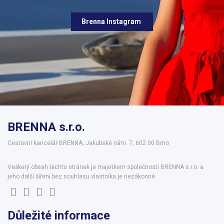
Brenna Instagram
BRENNA s.r.o.
Cestovní kancelář BRENNA, Jakubské nám. 7, 602 00 Brno
Veškerý obsah těchto stránek je majetkem společnosti BRENNA s.r.o. a
jeho další šíření bez souhlasu vlastníka je nezákonné.
Důležité informace