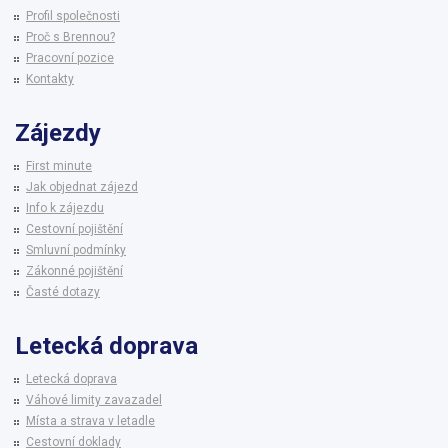
Profil společnosti
Proč s Brennou?
Pracovní pozice
Kontakty
Zájezdy
First minute
Jak objednat zájezd
Info k zájezdu
Cestovní pojištění
Smluvní podmínky
Zákonné pojištění
Časté dotazy
Letecká doprava
Letecká doprava
Váhové limity zavazadel
Místa a strava v letadle
Cestovní doklady