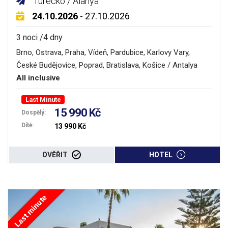
Turecko / Alanya
24.10.2026
- 27.10.2026
3 noci /4 dny
Brno, Ostrava, Praha, Vídeň, Pardubice, Karlovy Vary,
České Budějovice, Poprad, Bratislava, Košice / Antalya
All inclusive
Last Minute
15 990 Kč
Dospělý:
Dítě:
13 990 Kč
OVĚŘIT
HOTEL
Last minute