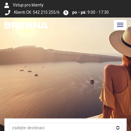
Vstup pro klienty
Klienti CK: 542 215 255/6
po - pá:
9:00 - 17:30
Toggl
navig
zadejte destinaci