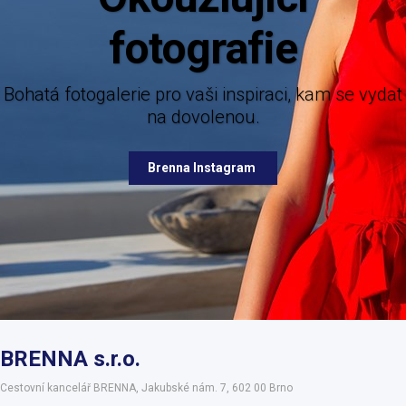
Mějte dokonalý přehled o novinkách
nabízených destinací.
galerie pro vaši inspiraci, kam se vydat
na dovolenou.
Brenna Facebook
Brenna Instagram
BRENNA s.r.o.
Cestovní kancelář BRENNA, Jakubské nám. 7, 602 00 Brno