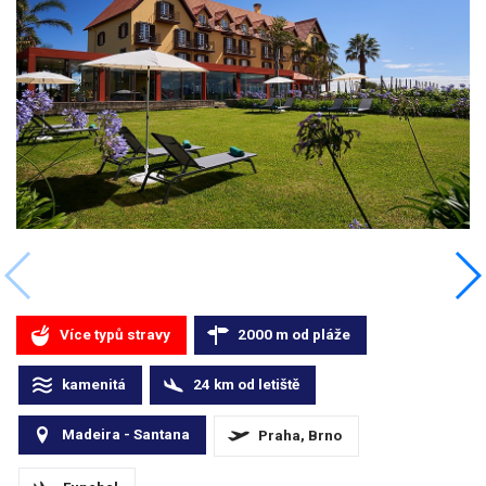
Více typů stravy
2000
m
od pláže
kamenitá
24
km
od letiště
Madeira - Santana
Praha, Brno