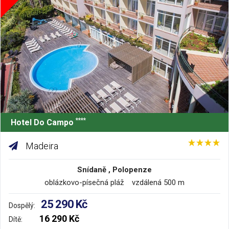
****
Hotel Do Campo
Madeira
Snídaně , Polopenze
oblázkovo-písečná pláž vzdálená 500 m
25 290 Kč
Dospělý:
16 290 Kč
Dítě: