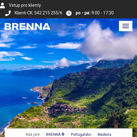
Vstup pro klienty
Klienti CK: 542 215 255/6
po - pá:
9:00 - 17:30
Toggl
navig
Kde jste
BRENNA ®
Portugalsko
Madeira