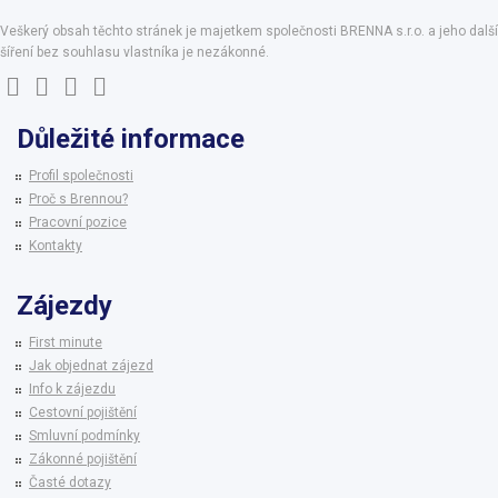
Veškerý obsah těchto stránek je majetkem společnosti BRENNA s.r.o. a jeho další
šíření bez souhlasu vlastníka je nezákonné.
Důležité informace
Profil společnosti
Proč s Brennou?
Pracovní pozice
Kontakty
Zájezdy
First minute
Jak objednat zájezd
Info k zájezdu
Cestovní pojištění
Smluvní podmínky
Zákonné pojištění
Časté dotazy