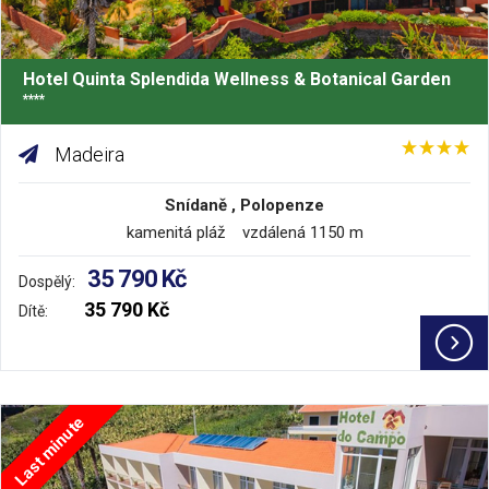
Hotel Quinta Splendida Wellness & Botanical Garden
****
Madeira
Snídaně , Polopenze
kamenitá pláž vzdálená 1150 m
35 790 Kč
Dospělý:
35 790 Kč
Dítě:
Last minute