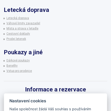
Letecká doprava
Letecká doprava
Váhové limity zavazadel
Místa a strava v letadle
Cestovní doklady
Prodej letenek
Poukazy a jiné
Dárkové poukazy
Benefity
Vstup pro prodejce
Informace a rezervace
Pro informace k zájezdům a rezervaci termínů využijte linku CK BRENNA.
Nastavení cookies
542 215 256
Naše společnost žádá Váš souhlas s používáním