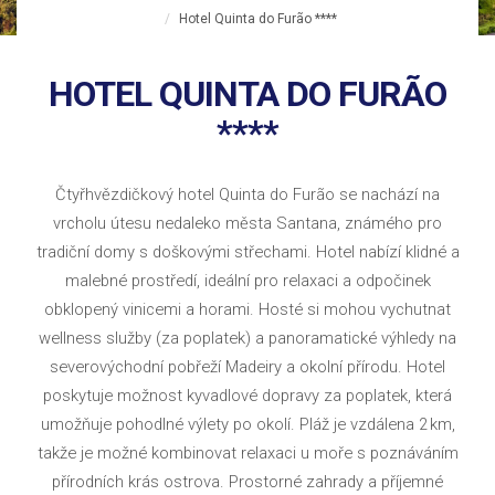
Hotel Quinta do Furão ****
HOTEL QUINTA DO FURÃO
****
Čtyřhvězdičkový hotel Quinta do Furão se nachází na
vrcholu útesu nedaleko města Santana, známého pro
tradiční domy s doškovými střechami. Hotel nabízí klidné a
malebné prostředí, ideální pro relaxaci a odpočinek
obklopený vinicemi a horami. Hosté si mohou vychutnat
wellness služby (za poplatek) a panoramatické výhledy na
severovýchodní pobřeží Madeiry a okolní přírodu. Hotel
poskytuje možnost kyvadlové dopravy za poplatek, která
umožňuje pohodlné výlety po okolí. Pláž je vzdálena 2 km,
takže je možné kombinovat relaxaci u moře s poznáváním
přírodních krás ostrova. Prostorné zahrady a příjemné