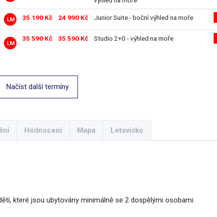
výhled na moře
35 190 Kč
24 990 Kč
Junior Suite - boční výhled na moře
LM
35 590 Kč
35 590 Kč
Studio 2+0 - výhled na moře
LM
Načíst další termíny
ění
Hodnocení
Mapa
Letovisko
ětí, které jsou ubytovány minimálně se 2 dospělými osobami.