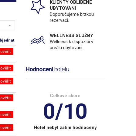
KLIENTY OBLÍBENÉ
UBYTOVÁNÍ
Doporučujeme brzkou
rezervaci.
WELLNESS SLUŽBY
bjednat
Wellness k dispozici v
areálu ubytování.
ověřit
ověřit
Hodnocení
hotelu
ověřit
Celkové skóre
ověřit
0/10
ověřit
Hotel nebyl zatím hodnocený
ověřit