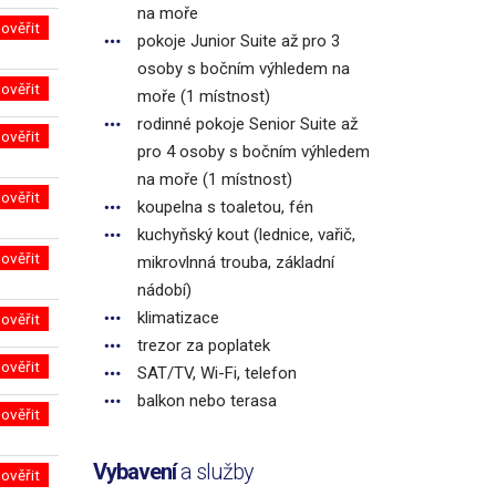
na moře
ověřit
pokoje Junior Suite až pro 3
osoby s bočním výhledem na
ověřit
moře (1 místnost)
rodinné pokoje Senior Suite až
ověřit
pro 4 osoby s bočním výhledem
na moře (1 místnost)
ověřit
koupelna s toaletou, fén
kuchyňský kout (lednice, vařič,
ověřit
mikrovlnná trouba, základní
nádobí)
klimatizace
ověřit
trezor za poplatek
ověřit
SAT/TV, Wi-Fi, telefon
balkon nebo terasa
ověřit
Vybavení
a služby
ověřit