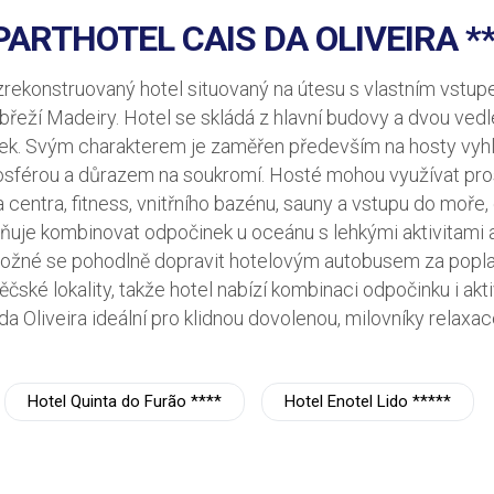
PARTHOTEL CAIS DA OLIVEIRA **
 zrekonstruovaný hotel situovaný na útesu s vlastním vstup
břeží Madeiry. Hotel se skládá z hlavní budovy a dvou vedle
nek. Svým charakterem je zaměřen především na hosty vyhl
osférou a důrazem na soukromí. Hosté mohou využívat pro
 centra, fitness, vnitřního bazénu, sauny a vstupu do moře
ňuje kombinovat odpočinek u oceánu s lehkými aktivitami 
možné se pohodlně dopravit hotelovým autobusem za poplate
pěčské lokality, takže hotel nabízí kombinaci odpočinku i akti
da Oliveira ideální pro klidnou dovolenou, milovníky relaxa
Hotel Quinta do Furão ****
Hotel Enotel Lido *****