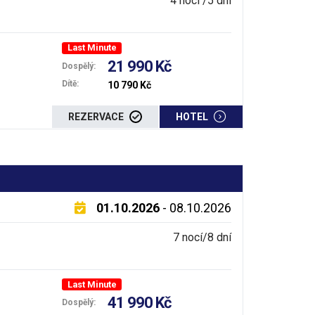
4 noci /5 dní
Last Minute
21 990 Kč
Dospělý:
Dítě:
10 790 Kč
REZERVACE
HOTEL
01.10.2026
- 08.10.2026
7 nocí/8 dní
Last Minute
41 990 Kč
Dospělý: