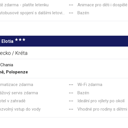
tě zdarma - platíte letenku
Animace pro děti i dospělé
tobusové spojení s dalšími letovisky
Bazén
 Elotia
ecko / Kréta
 Chania
ně, Polopenze
imatizace zdarma
Wi-Fi zdarma
ážový servis zdarma
Bazén
tel v zahradě
Ideální pro výlety po okolí
zvolný vstup do vody
Vhodné pro rodiny s dětmi