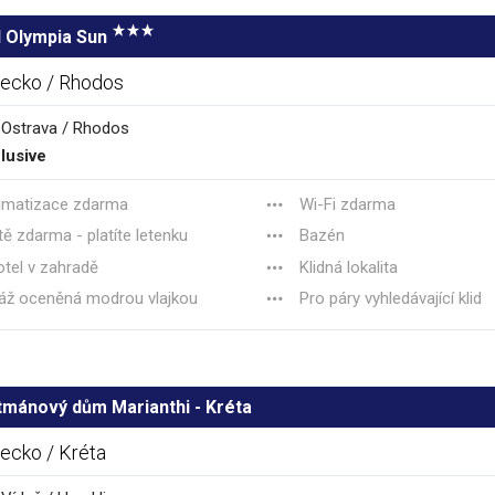
l Olympia Sun
ecko / Rhodos
 Ostrava / Rhodos
clusive
imatizace zdarma
Wi-Fi zdarma
tě zdarma - platíte letenku
Bazén
tel v zahradě
Klidná lokalita
áž oceněná modrou vlajkou
Pro páry vyhledávající klid
tmánový dům Marianthi - Kréta
ecko / Kréta