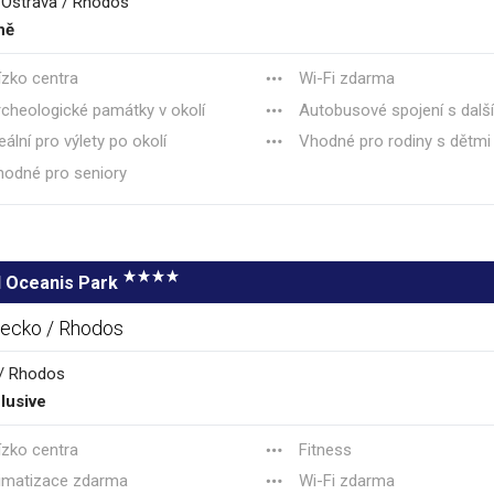
 Ostrava / Rhodos
ně
ízko centra
Wi-Fi zdarma
cheologické památky v okolí
Autobusové spojení s dalšími 
eální pro výlety po okolí
Vhodné pro rodiny s dětmi
odné pro seniory
l Oceanis Park
ecko / Rhodos
/ Rhodos
clusive
ízko centra
Fitness
imatizace zdarma
Wi-Fi zdarma