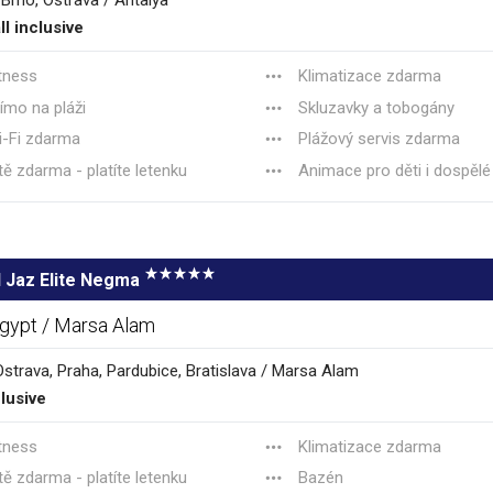
 Brno, Ostrava / Antalya
ll inclusive
tness
Klimatizace zdarma
ímo na pláži
Skluzavky a tobogány
-Fi zdarma
Plážový servis zdarma
tě zdarma - platíte letenku
Animace pro děti i dospělé
l Jaz Elite Negma
gypt / Marsa Alam
Ostrava, Praha, Pardubice, Bratislava / Marsa Alam
clusive
tness
Klimatizace zdarma
tě zdarma - platíte letenku
Bazén