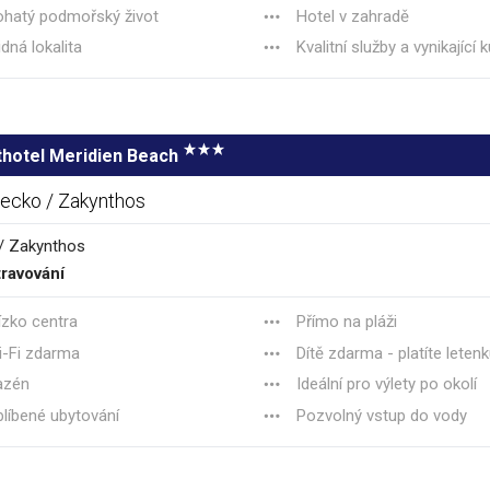
hatý podmořský život
Hotel v zahradě
idná lokalita
Kvalitní služby a vynikající
thotel Meridien Beach
ecko / Zakynthos
/ Zakynthos
ravování
ízko centra
Přímo na pláži
-Fi zdarma
Dítě zdarma - platíte leten
azén
Ideální pro výlety po okolí
líbené ubytování
Pozvolný vstup do vody