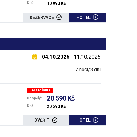
Dítě:
10 990 Kč
REZERVACE
HOTEL
04.10.2026
- 11.10.2026
7 nocí/8 dní
Last Minute
20 590 Kč
Dospělý:
Dítě:
20 590 Kč
OVĚŘIT
HOTEL