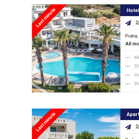
Last minute
Hote
Ř
Praha,
All in
Kl
Dí
Ho
Pl
Last minute
Apar
Ř