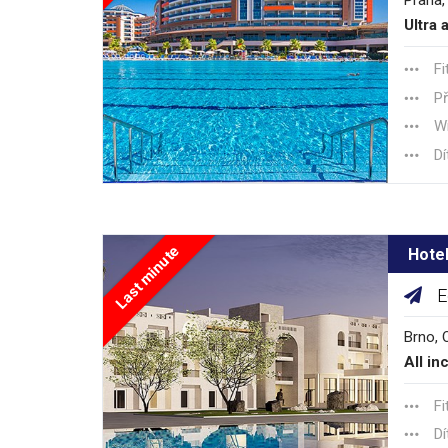
Praha,
Ultra a
Fi
Př
Wi
Dí
Last minute
Hote
E
Brno, 
All in
Fi
Dí