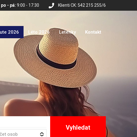
po - pá:
9:00 - 17:30
Klienti CK: 542 215 255/6
nute 2026
Léto 2026
Letenky
Kontakt
Vyhledat
očet osob