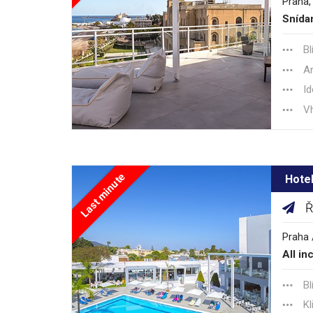
Praha,
Snída
Bl
Ar
Id
Vh
Last minute
Hote
Ř
Praha 
All in
Bl
Kl