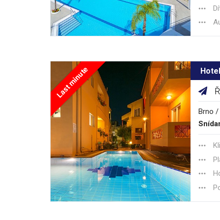
Dí
Au
Last minute
Hotel
Ř
Brno /
Snída
Kl
Pl
Ho
Po