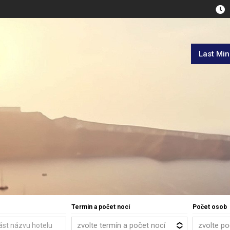
Last Mi
Termín a počet nocí
Počet osob
zvolte termín a počet nocí
zvolte p