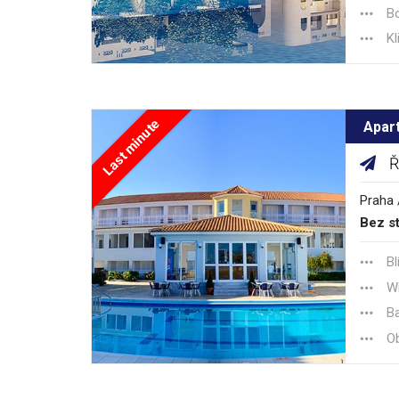
Bo
Kl
Last minute
Apar
Ř
Praha 
Bez st
Bl
Wi
B
Ob