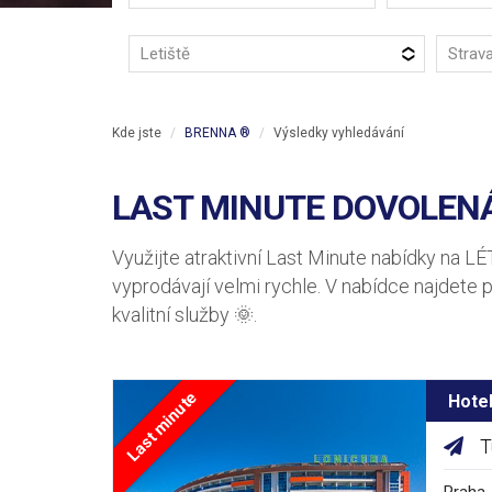
Letiště
Strav
Kde jste
BRENNA ®
Výsledky vyhledávání
LAST MINUTE DOVOLENÁ
Využijte atraktivní Last Minute nabídky na L
vyprodávají velmi rychle. V nabídce najdete 
kvalitní služby 🌞.
Last minute
Hote
T