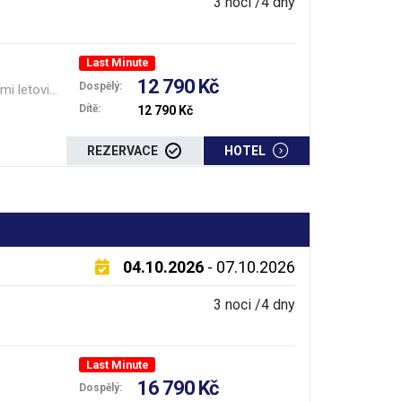
3 noci /4 dny
Last Minute
12 790 Kč
Dospělý:
letovisky
Dítě:
12 790 Kč
REZERVACE
HOTEL
04.10.2026
- 07.10.2026
3 noci /4 dny
Last Minute
16 790 Kč
Dospělý: