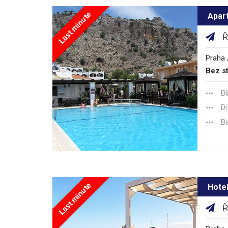
Last minute
Apart
Ř
Praha 
Bez st
Bl
Dí
B
Last minute
Hote
Ř