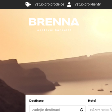
Vstup pro prodejce
Vstup pro klienty
Destinace
Hotel
zadejte destinaci