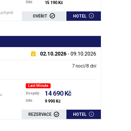
Dítě:
15 190 Kč
 kuchyně
OVĚŘIT
HOTEL
02.10.2026
- 09.10.2026
7 nocí/8 dní
Last Minute
14 690 Kč
Dospělý:
ku
Dítě:
9 990 Kč
REZERVACE
HOTEL