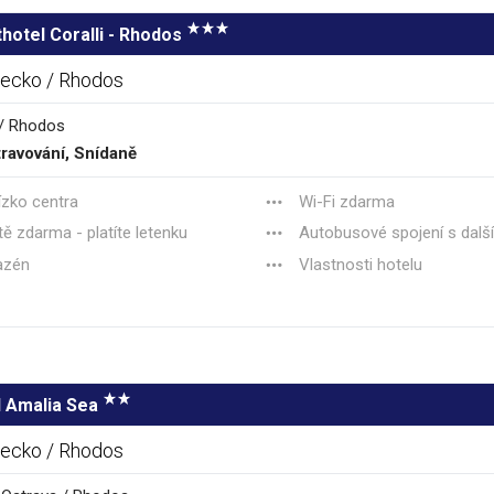
hotel Coralli - Rhodos
ecko / Rhodos
/ Rhodos
ravování, Snídaně
ízko centra
Wi-Fi zdarma
tě zdarma - platíte letenku
Autobusové spojení s dalšími 
azén
Vlastnosti hotelu
l Amalia Sea
ecko / Rhodos