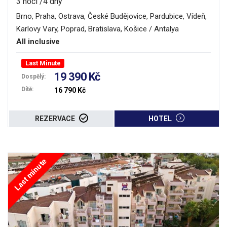
3 noci /4 dny
Brno, Praha, Ostrava, České Budějovice, Pardubice, Vídeň,
Karlovy Vary, Poprad, Bratislava, Košice / Antalya
All inclusive
Last Minute
19 390 Kč
Dospělý:
Dítě:
16 790 Kč
REZERVACE
HOTEL
Last minute