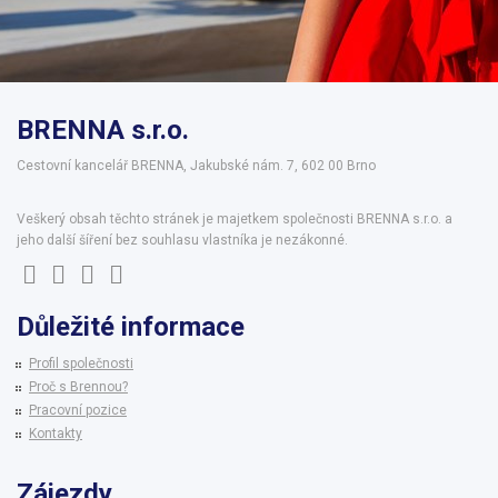
BRENNA s.r.o.
Cestovní kancelář BRENNA, Jakubské nám. 7, 602 00 Brno
Veškerý obsah těchto stránek je majetkem společnosti BRENNA s.r.o. a
jeho další šíření bez souhlasu vlastníka je nezákonné.
Důležité informace
Profil společnosti
Proč s Brennou?
Pracovní pozice
Kontakty
Zájezdy