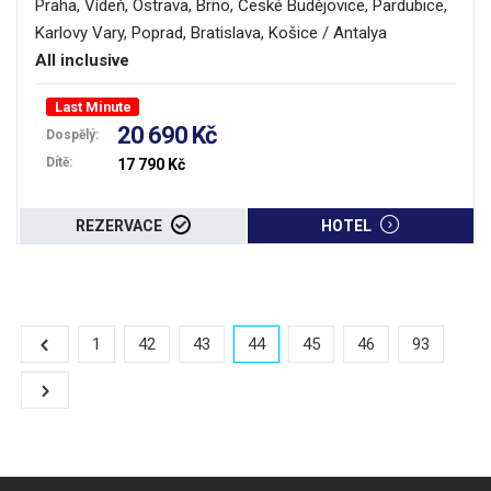
Praha, Vídeň, Ostrava, Brno, České Budějovice, Pardubice,
Karlovy Vary, Poprad, Bratislava, Košice / Antalya
All inclusive
Last Minute
20 690 Kč
Dospělý:
Dítě:
17 790 Kč
REZERVACE
HOTEL
1
42
43
44
45
46
93