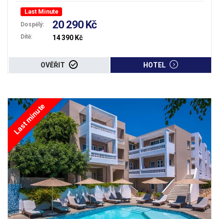
Last Minute
20 290 Kč
Dospělý:
Dítě:
14 390 Kč
OVĚŘIT
HOTEL
Last minute