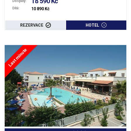
18 590 Kč
Dospělý:
Dítě:
10 890 Kč
REZERVACE
HOTEL
Last minute