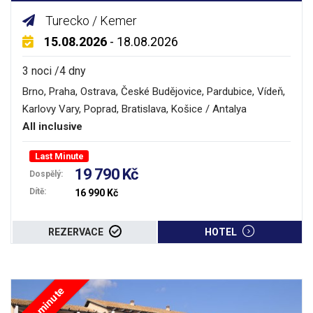
Turecko / Kemer
15.08.2026
- 18.08.2026
3 noci /4 dny
Brno, Praha, Ostrava, České Budějovice, Pardubice, Vídeň,
Karlovy Vary, Poprad, Bratislava, Košice / Antalya
All inclusive
Last Minute
19 790 Kč
Dospělý:
Dítě:
16 990 Kč
REZERVACE
HOTEL
Last minute