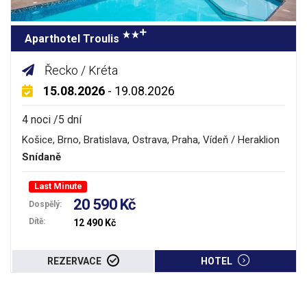
Aparthotel Troulis
Řecko / Kréta
15.08.2026
- 19.08.2026
4 noci /5 dní
Košice, Brno, Bratislava, Ostrava, Praha, Vídeň / Heraklion
Snídaně
Last Minute
20 590 Kč
Dospělý:
Dítě:
12 490 Kč
REZERVACE
HOTEL