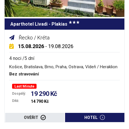
Aparthotel Livadi - Plakias
Řecko / Kréta
15.08.2026
- 19.08.2026
4 noci /5 dní
Košice, Bratislava, Brno, Praha, Ostrava, Vídeň / Heraklion
Bez stravování
Last Minute
19 290 Kč
Dospělý:
Dítě:
14 790 Kč
OVĚŘIT
HOTEL