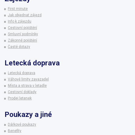
First minute
Jak objednat zájezd
Info k zájezdu
Cestovní pojištění
Smluvní podmínky
Zákonné pojištění
Časté dotazy
Letecká doprava
Letecká doprava
Váhové limity zavazadel
Místa a strava v letadle
Cestovní doklady
Prodej letenek
Poukazy a jiné
Dárkové poukazy
Benefity