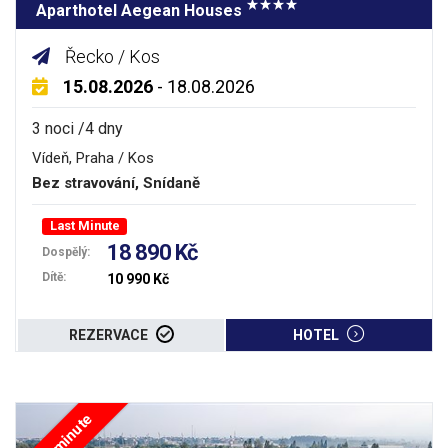
Aparthotel Aegean Houses
Řecko / Kos
15.08.2026
- 18.08.2026
3 noci /4 dny
Vídeň, Praha / Kos
Bez stravování, Snídaně
Last Minute
18 890 Kč
Dospělý:
Dítě:
10 990 Kč
REZERVACE
HOTEL
Last minute