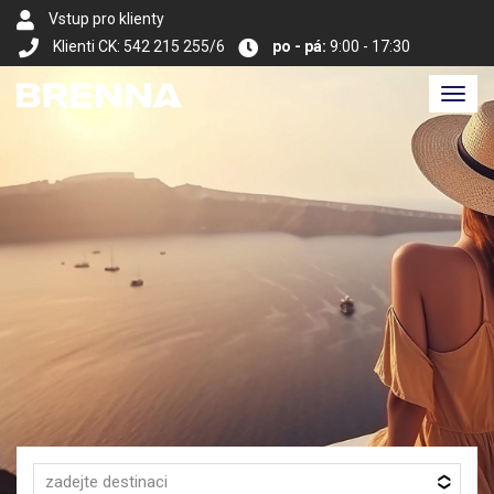
Vstup pro klienty
Klienti CK: 542 215 255/6
po - pá:
9:00 - 17:30
Toggl
navig
zadejte destinaci