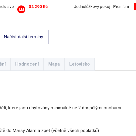
inclusive
32 290 Kč
Jednolůžkový pokoj - Premium
LM
Načíst další termíny
ění
Hodnocení
Mapa
Letovisko
ětí, které jsou ubytovány minimálně se 2 dospělými osobami.
iště do Marsy Alam a zpět (včetně všech poplatků)