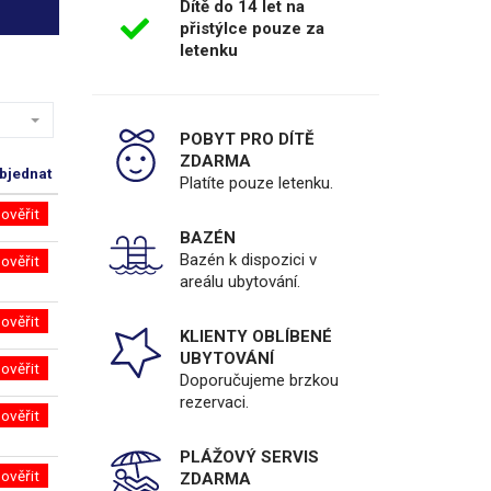
Dítě do 14 let na
přistýlce pouze za
letenku
POBYT PRO DÍTĚ
ZDARMA
bjednat
Platíte pouze letenku.
ověřit
BAZÉN
Bazén k dispozici v
ověřit
areálu ubytování.
ověřit
KLIENTY OBLÍBENÉ
UBYTOVÁNÍ
ověřit
Doporučujeme brzkou
rezervaci.
ověřit
PLÁŽOVÝ SERVIS
ověřit
ZDARMA