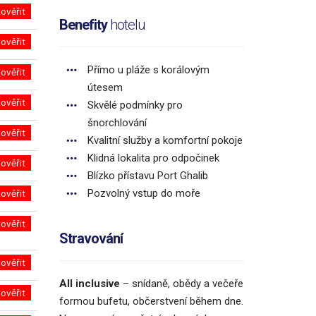
ověřit
Benefity
hotelu
ověřit
Přímo u pláže s korálovým
ověřit
útesem
ověřit
Skvělé podmínky pro
šnorchlování
ověřit
Kvalitní služby a komfortní pokoje
Klidná lokalita pro odpočinek
ověřit
Blízko přístavu Port Ghalib
Pozvolný vstup do moře
ověřit
ověřit
Stravování
ověřit
All inclusive
–
snídaně, obědy a večeře
ověřit
formou bufetu, občerstvení během dne.