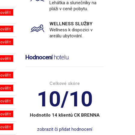
Lehátka a slunečníky na
pláži v ceně pobytu.
ověřit
WELLNESS SLUŽBY
ověřit
Wellness k dispozici v
areálu ubytování.
ověřit
Hodnocení
hotelu
ověřit
ověřit
Celkové skóre
ověřit
10/10
ověřit
ověřit
Hodnotilo 14 klientů CK BRENNA
ověřit
zobrazit či přidat hodnocení