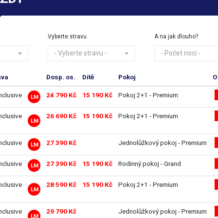
Vyberte stravu
A na jak dlouho?
- Vyberte stravu -
- Počet nocí -
ava
Dosp. os.
Dítě
Pokoj
O
inclusive
24 790 Kč
15 190 Kč
Pokoj 2+1 - Premium
LM
inclusive
26 690 Kč
15 190 Kč
Pokoj 2+1 - Premium
LM
inclusive
27 390 Kč
Jednolůžkový pokoj - Premium
LM
inclusive
27 390 Kč
15 190 Kč
Rodinný pokoj - Grand
LM
inclusive
28 590 Kč
15 190 Kč
Pokoj 2+1 - Premium
LM
inclusive
29 790 Kč
Jednolůžkový pokoj - Premium
LM