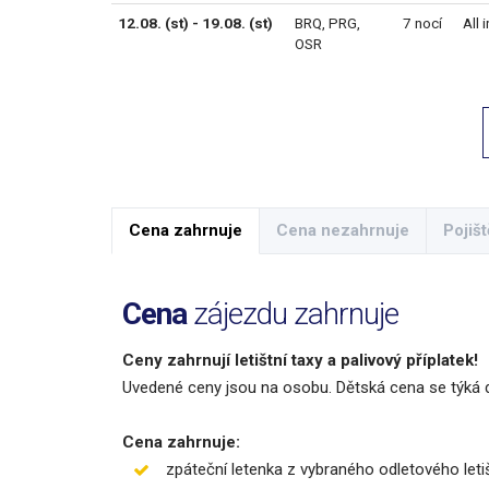
12.08. (st) - 19.08. (st)
BRQ
,
PRG
,
7 nocí
All 
OSR
Cena zahrnuje
Cena nezahrnuje
Pojišt
Cena
zájezdu zahrnuje
Ceny zahrnují letištní taxy a palivový příplatek!
Uvedené ceny jsou na osobu. Dětská cena se týká d
Cena zahrnuje:
zpáteční letenka z vybraného odletového let