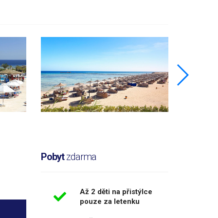
Pobyt
zdarma
Až 2 děti na přistýlce
pouze za letenku