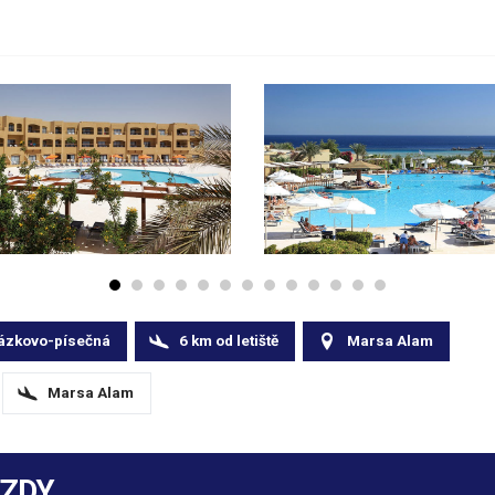
ázkovo-písečná
6
km
od letiště
Marsa Alam
Marsa Alam
EZDY