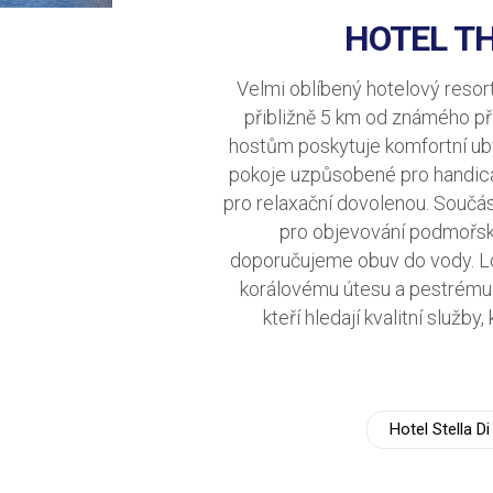
HOTEL TH
Velmi oblíbený hotelový resor
přibližně 5 km od známého pří
hostům poskytuje komfortní uby
pokoje uzpůsobené pro handicap
pro relaxační dovolenou. Součás
pro objevování podmořsk
doporučujeme obuv do vody. Lok
korálovému útesu a pestrému 
kteří hledají kvalitní služ
Hotel Stella 