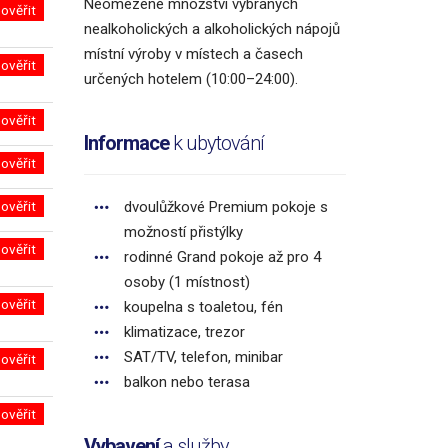
Neomezené množství vybraných
ověřit
nealkoholických a alkoholických nápojů
místní výroby v místech a časech
ověřit
určených hotelem
(10:00–24:00).
ověřit
Informace
k ubytování
ověřit
ověřit
dvoulůžkové Premium pokoje s
možností přistýlky
ověřit
rodinné Grand pokoje až pro 4
osoby (1 místnost)
ověřit
koupelna s toaletou, fén
klimatizace, trezor
SAT/TV, telefon, minibar
ověřit
balkon nebo terasa
ověřit
Vybavení
a služby