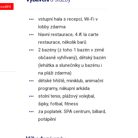
ověřit
vstupní hala s recepcí, Wi-Fi v
lobby zdarma
hlavní restaurace, 4 A' la carte
restaurace, několik barů
2 bazény (z toho 1 bazén v zimě
občasně vyhřívaný), dětský bazén
(lehátka a slunečníky u bazénu i
na pláži zdarma)
dětské hřiště, miniklub, animační
programy, nákupní arkáda
stolní tenis, plážový volejbal,
šipky, fotbal, fitness
za poplatek: SPA centrum, billiard,
potápění