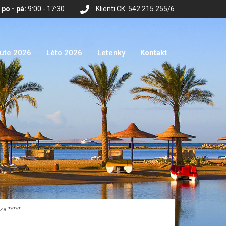
po - pá:
9:00 - 17:30
Klienti CK: 542 215 255/6
nute 2026
Léto 2026
Letenky
Kontakt
za *****