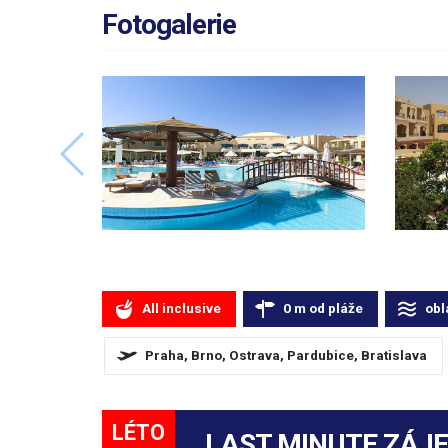
Fotogalerie
All inclusive
0
m
od pláže
obl
Praha, Brno, Ostrava, Pardubice, Bratislava
LÉTO
LAST MINUTE ZÁJ