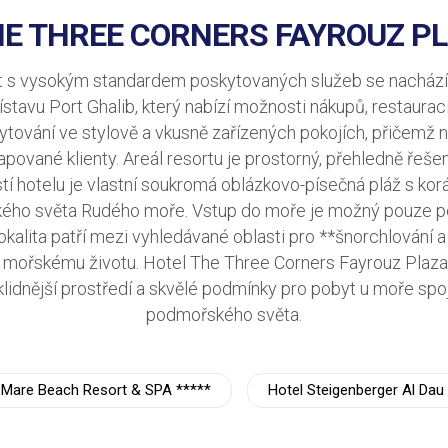
E THREE CORNERS FAYROUZ PL
t s vysokým standardem poskytovaných služeb se nachází v 
stavu Port Ghalib, který nabízí možnosti nákupů, restaurac
tování ve stylově a vkusně zařízených pokojích, přičemž na
ované klienty. Areál resortu je prostorný, přehledně řeše
tí hotelu je vlastní soukromá oblázkovo-písečná pláž s korá
ého světa Rudého moře. Vstup do moře je možný pouze p
alita patří mezi vyhledávané oblasti pro **šnorchlování a
mořskému životu. Hotel The Three Corners Fayrouz Plaza j
by, klidnější prostředí a skvělé podmínky pro pobyt u moře s
podmořského světa.
Di Mare Beach Resort & SPA *****
Hotel Steigenberger Al Dau