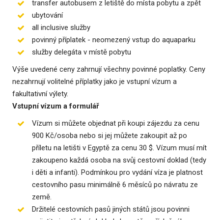
transfer autobusem z letiště do místa pobytu a zpět
ubytování
all inclusive služby
povinný příplatek - neomezený vstup do aquaparku
služby delegáta v místě pobytu
Výše uvedené ceny zahrnují všechny povinné poplatky. Ceny
nezahrnují volitelné příplatky jako je vstupní vízum a
fakultativní výlety.
Vstupní vízum a formulář
Vízum si můžete objednat při koupi zájezdu za cenu
900 Kč/osoba nebo si jej můžete zakoupit až po
příletu na letišti v Egyptě za cenu 30 $. Vízum musí mít
zakoupeno každá osoba na svůj cestovní doklad (tedy
i děti a infanti). Podmínkou pro vydání víza je platnost
cestovního pasu minimálně 6 měsíců po návratu ze
země.
Držitelé cestovních pasů jiných států jsou povinni