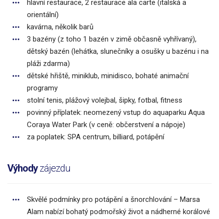
hlavní restaurace, 2 restaurace ala carte (italská a
orientální)
kavárna, několik barů
3 bazény (z toho 1 bazén v zimě občasně vyhřívaný),
dětský bazén (lehátka, slunečníky a osušky u bazénu i na
pláži zdarma)
dětské hřiště, miniklub, minidisco, bohaté animační
programy
stolní tenis, plážový volejbal, šipky, fotbal, fitness
povinný příplatek: neomezený vstup do aquaparku Aqua
Coraya Water Park (v ceně: občerstvení a nápoje)
za poplatek: SPA centrum, billiard, potápění
Výhody
zájezdu
Skvělé podmínky pro potápění a šnorchlování – Marsa
Alam nabízí bohatý podmořský život a nádherné korálové