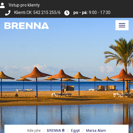
Vstup pro klienty
Klienti CK: 542 215 255/6
po - pá:
9:00 - 17:30
Toggl
navig
Kde jste
BRENNA ®
Egypt
Marsa Alam