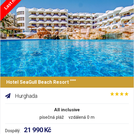
****
Hotel SeaGull Beach Resort
Hurghada
All inclusive
písečná pláž vzdálená 0 m
21 990 Kč
Dospělý: