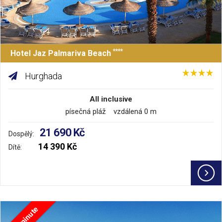
****
Hotel Jaz Palmariva Beach
Hurghada
All inclusive
písečná pláž vzdálená 0 m
21 690 Kč
Dospělý:
14 390 Kč
Dítě:
Last minute