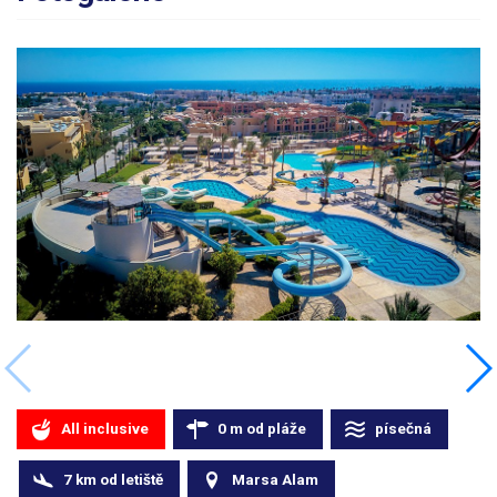
All inclusive
0
m
od pláže
písečná
7
km
od letiště
Marsa Alam