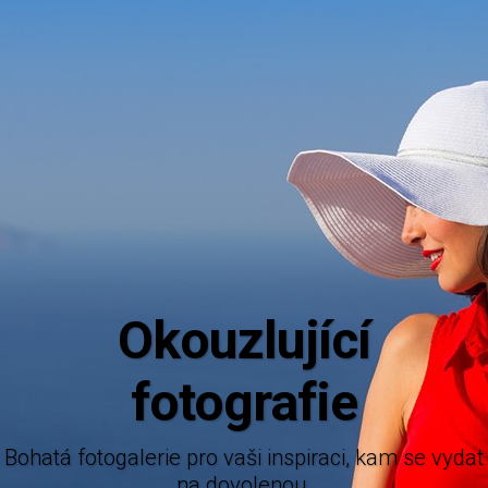
Aktuální inf
Mějte dokonalý přehled o novinkách z nám
nabízených destinací.
 pro vaši inspiraci, kam se vydat
na dovolenou.
Brenna Facebook