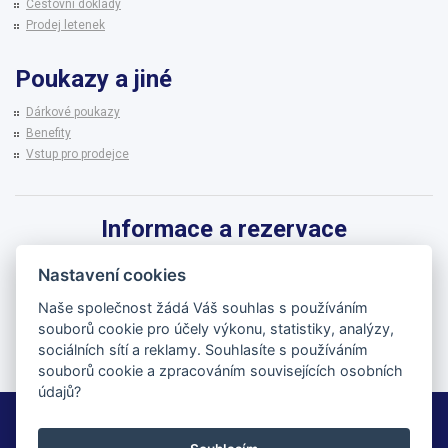
Cestovní doklady
Prodej letenek
Poukazy a jiné
Dárkové poukazy
Benefity
Vstup pro prodejce
Informace a rezervace
Pro informace k zájezdům a rezervaci termínů využijte linku CK BRENNA.
Nastavení cookies
542 215 256
Naše společnost žádá Váš souhlas s používáním
souborů cookie pro účely výkonu, statistiky, analýzy,
brenna@brenna.cz
sociálních sítí a reklamy. Souhlasíte s používáním
souborů cookie a zpracováním souvisejících osobních
údajů?
BRENNA cestovní kancelář