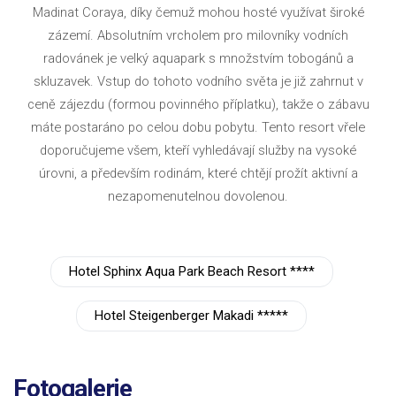
Madinat Coraya, díky čemuž mohou hosté využívat široké
zázemí. Absolutním vrcholem pro milovníky vodních
radovánek je velký aquapark s množstvím tobogánů a
skluzavek. Vstup do tohoto vodního světa je již zahrnut v
ceně zájezdu (formou povinného příplatku), takže o zábavu
máte postaráno po celou dobu pobytu. Tento resort vřele
doporučujeme všem, kteří vyhledávají služby na vysoké
úrovni, a především rodinám, které chtějí prožít aktivní a
nezapomenutelnou dovolenou.
Hotel Sphinx Aqua Park Beach Resort ****
Hotel Steigenberger Makadi *****
Fotogalerie