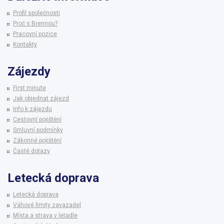
Profil společnosti
Proč s Brennou?
Pracovní pozice
Kontakty
Zájezdy
First minute
Jak objednat zájezd
Info k zájezdu
Cestovní pojištění
Smluvní podmínky
Zákonné pojištění
Časté dotazy
Letecká doprava
Letecká doprava
Váhové limity zavazadel
Místa a strava v letadle