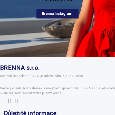
Brenna Instagram
BRENNA s.r.o.
Cestovní kancelář BRENNA, Jakubské nám. 7, 602 00 Brno
Veškerý obsah těchto stránek je majetkem společnosti BRENNA s.r.o. a jeho další
šíření bez souhlasu vlastníka je nezákonné.
Důležité informace