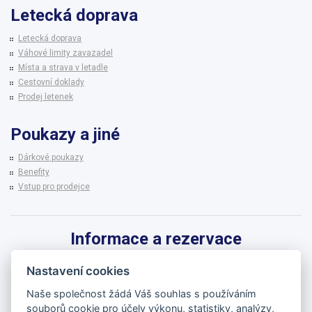
Letecká doprava
Letecká doprava
Váhové limity zavazadel
Místa a strava v letadle
Cestovní doklady
Prodej letenek
Poukazy a jiné
Dárkové poukazy
Benefity
Vstup pro prodejce
Informace a rezervace
Pro informace k zájezdům a rezervaci termínů využijte linku CK BRENNA.
Nastavení cookies
542 215 256
Naše společnost žádá Váš souhlas s používáním
souborů cookie pro účely výkonu, statistiky, analýzy,