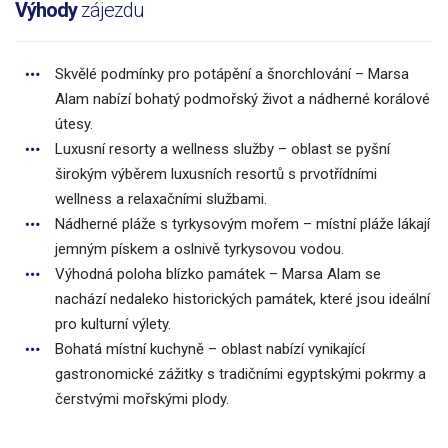
Výhody
zájezdu
Skvělé podmínky pro potápění a šnorchlování – Marsa
Alam nabízí bohatý podmořský život a nádherné korálové
útesy.
Luxusní resorty a wellness služby – oblast se pyšní
širokým výběrem luxusních resortů s prvotřídními
wellness a relaxačními službami.
Nádherné pláže s tyrkysovým mořem – místní pláže lákají
jemným pískem a oslnivě tyrkysovou vodou.
Výhodná poloha blízko památek – Marsa Alam se
nachází nedaleko historických památek, které jsou ideální
pro kulturní výlety.
Bohatá místní kuchyně – oblast nabízí vynikající
gastronomické zážitky s tradičními egyptskými pokrmy a
čerstvými mořskými plody.