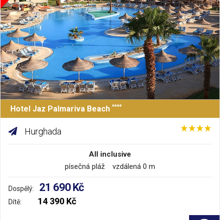
****
Hotel Jaz Palmariva Beach
Hurghada
All inclusive
písečná pláž vzdálená 0 m
21 690 Kč
Dospělý:
14 390 Kč
Dítě: