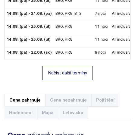
14.08. (pá) - 25.08. (út)
BRQ
,
PRG
11 nocí
All inclusive
14.08. (pá) - 21.08. (pá)
BRQ
,
PRG
,
BTS
7 nocí
All inclusive
14.08. (pá) - 25.08. (út)
BRQ
,
PRG
11 nocí
All inclusive
14.08. (pá) - 25.08. (út)
BRQ
,
PRG
11 nocí
All inclusive
14.08. (pá) - 22.08. (so)
BRQ
,
PRG
8 nocí
All inclusive
Načíst další termíny
Cena zahrnuje
Cena nezahrnuje
Pojištění
Hodnocení
Mapa
Letovisko