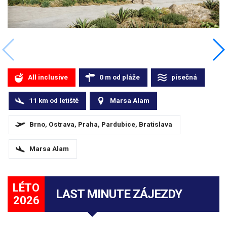
All inclusive
0
m
od pláže
písečná
11
km
od letiště
Marsa Alam
Brno, Ostrava, Praha, Pardubice, Bratislava
Marsa Alam
LÉTO
LAST MINUTE ZÁJEZDY
2026