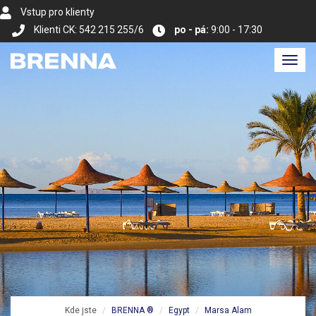
Vstup pro klienty
Klienti CK: 542 215 255/6
po - pá:
9:00 - 17:30
Toggl
navig
Kde jste
BRENNA ®
Egypt
Marsa Alam