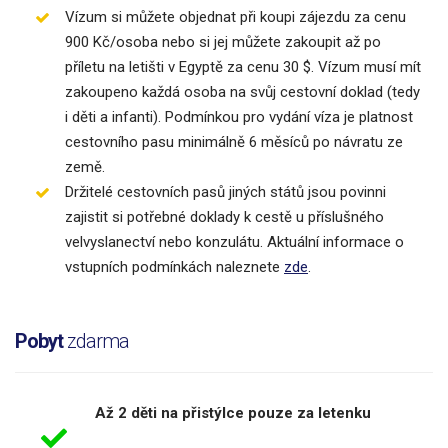
Vízum si můžete objednat při koupi zájezdu za cenu
900 Kč/osoba nebo si jej můžete zakoupit až po
příletu na letišti v Egyptě za cenu 30 $. Vízum musí mít
zakoupeno každá osoba na svůj cestovní doklad (tedy
i děti a infanti). Podmínkou pro vydání víza je platnost
cestovního pasu minimálně 6 měsíců po návratu ze
země.
Držitelé cestovních pasů jiných států jsou povinni
zajistit si potřebné doklady k cestě u příslušného
velvyslanectví nebo konzulátu. Aktuální informace o
vstupních podmínkách naleznete
zde
.
Pobyt
zdarma
Až 2 děti na přistýlce pouze za letenku